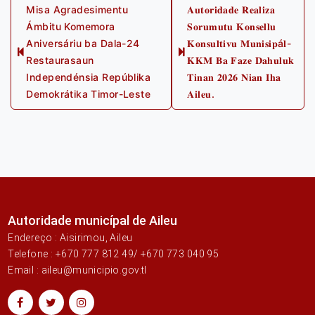
Post
Misa Agradesimentu
𝐀𝐮𝐭𝐨𝐫𝐢𝐝𝐚𝐝𝐞 𝐑𝐞𝐚𝐥𝐢𝐳𝐚
Ámbitu Komemora
𝐒𝐨𝐫𝐮𝐦𝐮𝐭𝐮 𝐊𝐨𝐧𝐬𝐞𝐥𝐥𝐮
navigation
Aniversáriu ba Dala-24
𝐊𝐨𝐧𝐬𝐮𝐥𝐭𝐢𝐯𝐮 𝐌𝐮𝐧𝐢𝐬𝐢𝐩á𝐥-
Previous
Next
Restaurasaun
𝐊𝐊𝐌 𝐁𝐚 𝐅𝐚𝐳𝐞 𝐃𝐚𝐡𝐮𝐥𝐮𝐤
post:
post:
Independénsia Repúblika
𝐓𝐢𝐧𝐚𝐧 𝟐𝟎𝟐𝟔 𝐍𝐢𝐚𝐧 𝐈𝐡𝐚
Demokrátika Timor-Leste
𝐀𝐢𝐥𝐞𝐮.
Autoridade municípal de Aileu
Endereço : Aisirimou, Aileu
Telefone : +670 777 812 49/ +670 773 040 95
Email : aileu@municipio.gov.tl