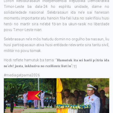
Loron Restaurasaun Independénsia Repúblika Demokrátika
Timor-Leste ba dala-24 ho espíritu unidade, dame no
solidariedade nasional. Selebrasaun ida ne’e sai hanesan
momentu importante atu hanoin fila-fali luta no sakrifísiu husi
herói no martír sira ne’ebé fó-an ba ukun-rasik no liberdade
povu Timor-Leste nian.
Selebrasaun ne’e mós hatudu domin no orgulho ba nasaun, liu
husi partisipasaun ativa husi entidade relevante sira tantu sivíl,
militár no povu tomak.
Hodi reflete hamutuk ba tema: “𝐇𝐚𝐦𝐮𝐭𝐮𝐤 𝐢𝐭𝐚 𝐬𝐞𝐢 𝐡𝐚𝐫𝐢𝐢 𝐩á𝐭𝐫𝐢𝐚 𝐢𝐝𝐚
𝐧𝐞’𝐞𝐛é 𝐣𝐮𝐬𝐭𝐚, 𝐢𝐧𝐤𝐥𝐮𝐳𝐢𝐯𝐚 𝐧𝐨 𝐫𝐞𝐳𝐢𝐥𝐢𝐞𝐧𝐭𝐞 𝐥𝐢𝐮𝐭á𝐧”
#mediagatpama2026
.