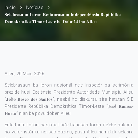
Início
Notícias
𝐒𝐞𝐥𝐞𝐛𝐫𝐚𝐬𝐚𝐮𝐧 𝐋𝐨𝐫𝐨𝐧 𝐑𝐞𝐬𝐭𝐚𝐮𝐫𝐚𝐬𝐚𝐮𝐧 𝐈𝐧𝐝𝐞𝐩𝐞𝐧𝐝é𝐧𝐬𝐢𝐚 𝐑𝐞𝐩ú𝐛𝐥𝐢𝐤𝐚
𝐃𝐞𝐦𝐨𝐤𝐫á𝐭𝐢𝐤𝐚 𝐓𝐢𝐦𝐨𝐫-𝐋𝐞𝐬𝐭𝐞 𝐛𝐚 𝐃𝐚𝐥𝐚-𝟐𝟒 𝐢𝐡𝐚 𝐀𝐢𝐥𝐞𝐮.
Aileu, 20 Maiu 2026.
Selebrasaun ba loron nasionál ne’e Inspetór ba serimónia
prezide husi Exelénsia Prezidente Autoridade Munisípiu Aileu
“𝐉𝐨ã𝐨 𝐁𝐨𝐬𝐜𝐨 𝐝𝐨𝐬 𝐒𝐚𝐧𝐭𝐨𝐬”, ne’ebé ho diskursu sira hatutan S.E
Prezidente Repúblika Demokrátika Timor-Leste “𝐉𝐨𝐬é 𝐑𝐚𝐦𝐨𝐬-
𝐇𝐨𝐫𝐭𝐚” nian ba povu doben Aileu.
Entertantu loron nasionál ne’e hanesan loron ne’ebé nakonu
ho valor istóriku no patriotizmu, povu Aileu hamutuk selebra