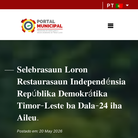
PT
𝐒𝐞𝐥𝐞𝐛𝐫𝐚𝐬𝐚𝐮𝐧 𝐋𝐨𝐫𝐨𝐧
𝐑𝐞𝐬𝐭𝐚𝐮𝐫𝐚𝐬𝐚𝐮𝐧 𝐈𝐧𝐝𝐞𝐩𝐞𝐧𝐝é𝐧𝐬𝐢𝐚
𝐑𝐞𝐩ú𝐛𝐥𝐢𝐤𝐚 𝐃𝐞𝐦𝐨𝐤𝐫á𝐭𝐢𝐤𝐚
𝐓𝐢𝐦𝐨𝐫-𝐋𝐞𝐬𝐭𝐞 𝐛𝐚 𝐃𝐚𝐥𝐚-𝟐𝟒 𝐢𝐡𝐚
𝐀𝐢𝐥𝐞𝐮.
Postado em: 20 May 2026