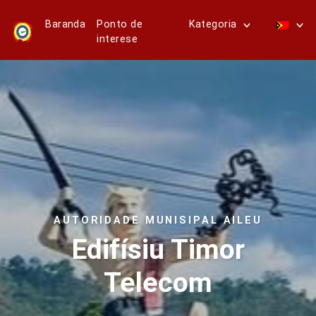
Baranda
Ponto de
Kategoria
interese
AUTORIDADE MUNISIPAL AILEU
Edifísiu Timor
Telecom