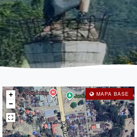
MAPA BASE
+
−