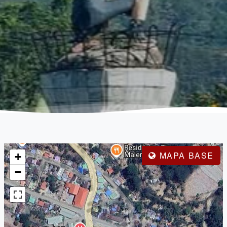
MAPA BASE
+
−