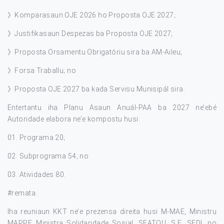
》Komparasaun OJE 2026 ho Proposta OJE 2027;
》Justifikasaun Despezas ba Proposta OJE 2027;
》Proposta Orsamentu Obrigatóriu sira ba AM-Aileu;
》Forsa Traballu; no
》Proposta OJE 2027 ba kada Servisu Munisipál sira.
Entertantu iha Planu Asaun Anuál-PAA ba 2027 ne’ebé
Autoridade elabora ne’e kompostu husi:
01. Programa 20;
02. Subprograma 54; no
03. Atividades 80.
#remata
.
Iha reuniaun KKT ne’e prezensa direita husi M-MAE, Ministru
MAPPF, Ministra Solidaridade Sosial, SEATOU, S.E. SEDL no