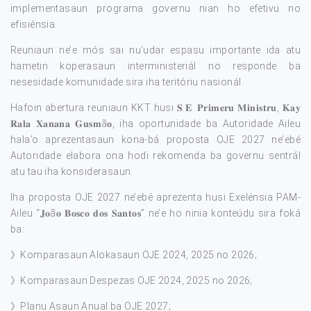
implementasaun programa governu nian ho efetivu no
efisiénsia.
Reuniaun ne’e mós sai nu’udar espasu importante ida atu
hametin koperasaun interministeriál no responde ba
nesesidade komunidade sira iha teritóriu nasionál.
Hafoin abertura reuniaun KKT husi 𝐒.𝐄. 𝐏𝐫𝐢𝐦𝐞𝐫𝐮 𝐌𝐢𝐧𝐢𝐬𝐭𝐫𝐮, 𝐊𝐚𝐲
𝐑𝐚𝐥𝐚 𝐗𝐚𝐧𝐚𝐧𝐚 𝐆𝐮𝐬𝐦ã𝐨, iha oportunidade ba Autoridade Aileu
hala’o aprezentasaun kona-bá proposta OJE 2027 ne’ebé
Autoridade elabora ona hodi rekomenda ba governu sentrál
atu tau iha konsiderasaun.
Iha proposta OJE 2027 ne’ebé aprezenta husi Exelénsia PAM-
Aileu “𝐉𝐨ã𝐨 𝐁𝐨𝐬𝐜𝐨 𝐝𝐨𝐬 𝐒𝐚𝐧𝐭𝐨𝐬” ne’e ho ninia konteúdu sira foká
ba:
》Komparasaun Alokasaun OJE 2024, 2025 no 2026;
》Komparasaun Despezas OJE 2024, 2025 no 2026;
》Planu Asaun Anual ba OJE 2027;