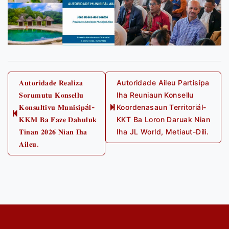
Post
𝐀𝐮𝐭𝐨𝐫𝐢𝐝𝐚𝐝𝐞 𝐑𝐞𝐚𝐥𝐢𝐳𝐚
Autoridade Aileu Partisipa
𝐒𝐨𝐫𝐮𝐦𝐮𝐭𝐮 𝐊𝐨𝐧𝐬𝐞𝐥𝐥𝐮
Iha Reuniaun Konsellu
navigation
𝐊𝐨𝐧𝐬𝐮𝐥𝐭𝐢𝐯𝐮 𝐌𝐮𝐧𝐢𝐬𝐢𝐩á𝐥-
Koordenasaun Territoriál-
Next
Previous
𝐊𝐊𝐌 𝐁𝐚 𝐅𝐚𝐳𝐞 𝐃𝐚𝐡𝐮𝐥𝐮𝐤
KKT Ba Loron Daruak Nian
post:
post:
𝐓𝐢𝐧𝐚𝐧 𝟐𝟎𝟐𝟔 𝐍𝐢𝐚𝐧 𝐈𝐡𝐚
Iha JL World, Metiaut-Dili.
𝐀𝐢𝐥𝐞𝐮.