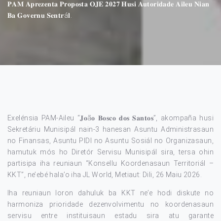
𝐏𝐀𝐌 𝐀𝐩𝐫𝐞𝐳𝐞𝐧𝐭𝐚 𝐏𝐫𝐨𝐩𝐨𝐬𝐭𝐚 𝐎𝐉𝐄 𝟐𝟎𝟐𝟕 𝐇𝐮𝐬𝐢 𝐀𝐮𝐭𝐨𝐫𝐢𝐝𝐚𝐝𝐞 𝐀𝐢𝐥𝐞𝐮 𝐍𝐢𝐚𝐧
𝐁𝐚 𝐆𝐨𝐯𝐞𝐫𝐧𝐮 𝐒𝐞𝐧𝐭𝐫á𝐥.
Exelénsia PAM-Aileu “𝐉𝐨ã𝐨 𝐁𝐨𝐬𝐜𝐨 𝐝𝐨𝐬 𝐒𝐚𝐧𝐭𝐨𝐬”, akompaña husi
Sekretáriu Munisipál nain-3 hanesan Asuntu Administrasaun
no Finansas, Asuntu PIDI no Asuntu Sosiál no Organizasaun,
hamutuk mós ho Diretór Servisu Munisipál sira, tersa ohin
partisipa iha reuniaun “Konsellu Koordenasaun Territoriál –
KKT”, ne’ebé hala’o iha JL World, Metiaut: Dili, 26 Maiu 2026.
Iha reuniaun loron dahuluk ba KKT ne’e hodi diskute no
harmoniza prioridade dezenvolvimentu no koordenasaun
servisu entre instituisaun estadu sira atu garante