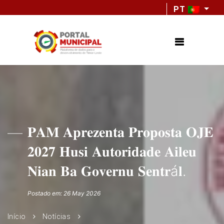
PT
𝐏𝐀𝐌 𝐀𝐩𝐫𝐞𝐳𝐞𝐧𝐭𝐚 𝐏𝐫𝐨𝐩𝐨𝐬𝐭𝐚 𝐎𝐉𝐄
𝟐𝟎𝟐𝟕 𝐇𝐮𝐬𝐢 𝐀𝐮𝐭𝐨𝐫𝐢𝐝𝐚𝐝𝐞 𝐀𝐢𝐥𝐞𝐮
𝐍𝐢𝐚𝐧 𝐁𝐚 𝐆𝐨𝐯𝐞𝐫𝐧𝐮 𝐒𝐞𝐧𝐭𝐫á𝐥.
Postado em: 26 May 2026
Início
Notícias