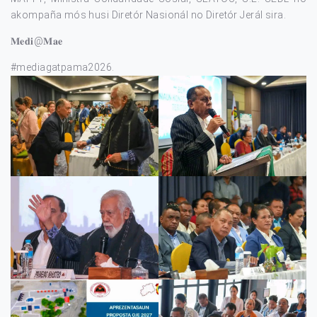
akompaña mós husi Diretór Nasionál no Diretór Jerál sira.
𝐌𝐞𝐝𝐢@𝐌𝐚𝐞
#mediagatpama2026
.