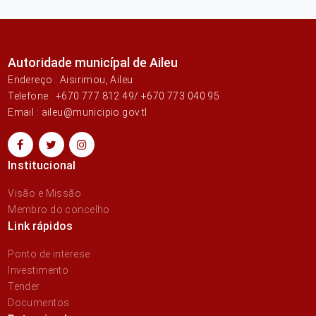
Autoridade municípal de Aileu
Endereço : Aisirimou, Aileu
Telefone : +670 777 812 49/ +670 773 040 95
Email : aileu@municipio.gov.tl
Institucional
Visão e Missão
Membro do concelho
Link rápidos
Ponto de interese
Investimento
Tender
Documentos