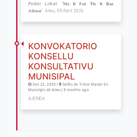
𝘗𝘰𝘥𝘦𝘳 𝘓𝘰𝘬𝘢𝘭. “𝐌𝐚 𝐈𝐭 𝐅𝐮𝐭 𝐓𝐥𝐨 𝐈𝐭 𝐑𝐚𝐞
𝐀𝐢𝐥𝐞𝐮𝐧”. Aileu, 09 Abril 2026.
KONVOKATORIO
KONSELLU
KONSULTATIVU
MUNISIPAL
Dec 22, 2025 |
Salão de Timor Klaran do
Município de Aileu | 8 months ago
AJENDA