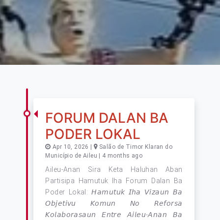
FORUM DALAN BA
PODER LOKAL
Apr 10, 2026 |
Salão de Timor Klaran do
Município de Aileu | 4 months ago
Aileu-Anan Sira Keta Haluhan Aban
Partisipa Hamutuk Iha Forum Dalan Ba
Poder Lokal: 𝘏𝘢𝘮𝘶𝘵𝘶𝘬 𝘐𝘩𝘢 𝘝𝘪𝘻𝘢𝘶𝘯 𝘉𝘢
𝘖𝘣𝘫𝘦𝘵𝘪𝘷𝘶 𝘒𝘰𝘮𝘶𝘯 𝘕𝘰 𝘙𝘦𝘧𝘰𝘳𝘴𝘢
𝘒𝘰𝘭𝘢𝘣𝘰𝘳𝘢𝘴𝘢𝘶𝘯 𝘌𝘯𝘵𝘳𝘦 𝘈𝘪𝘭𝘦𝘶-𝘈𝘯𝘢𝘯 𝘉𝘢