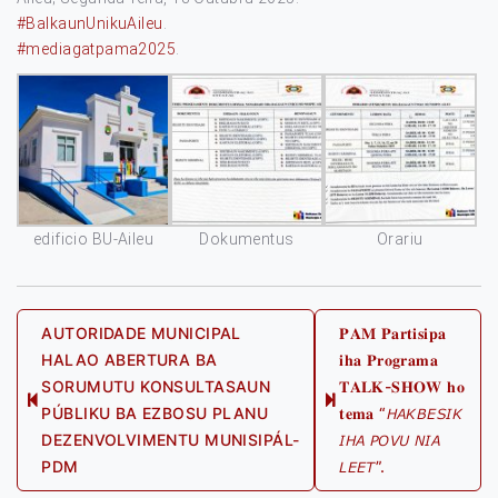
#BalkaunUnikuAileu
.
#mediagatpama2025
.
edificio BU-Aileu
Dokumentus
Orariu
Post
AUTORIDADE MUNICIPAL
𝐏𝐀𝐌 𝐏𝐚𝐫𝐭𝐢𝐬𝐢𝐩𝐚
HALAO ABERTURA BA
𝐢𝐡𝐚 𝐏𝐫𝐨𝐠𝐫𝐚𝐦𝐚
navigation
SORUMUTU KONSULTASAUN
𝐓𝐀𝐋𝐊-𝐒𝐇𝐎𝐖 𝐡𝐨
Previous
Next
PÚBLIKU BA EZBOSU PLANU
𝐭𝐞𝐦𝐚 “𝘏𝘈𝘒𝘉𝘌𝘚𝘐𝘒
post:
post:
DEZENVOLVIMENTU MUNISIPÁL-
𝘐𝘏𝘈 𝘗𝘖𝘝𝘜 𝘕𝘐𝘈
PDM
𝘓𝘌𝘌𝘛”.