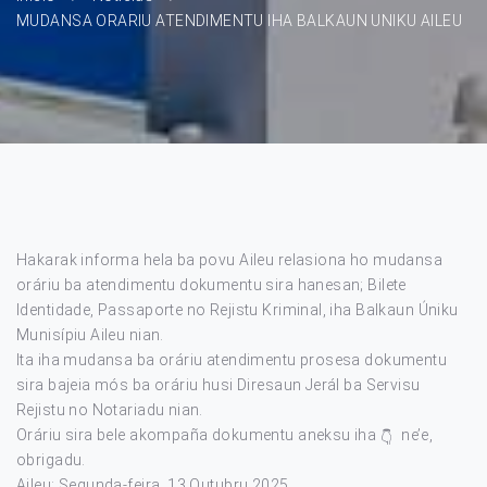
MUDANSA ORARIU ATENDIMENTU IHA BALKAUN UNIKU AILEU
Hakarak informa hela ba povu Aileu relasiona ho mudansa
oráriu ba atendimentu dokumentu sira hanesan; Bilete
Identidade, Passaporte no Rejistu Kriminal, iha Balkaun Úniku
Munisípiu Aileu nian.
Ita iha mudansa ba oráriu atendimentu prosesa dokumentu
sira bajeia mós ba oráriu husi Diresaun Jerál ba Servisu
Rejistu no Notariadu nian.
Oráriu sira bele akompaña dokumentu aneksu iha
ne’e,
obrigadu.
Aileu; Segunda-feira, 13 Outubru 2025.