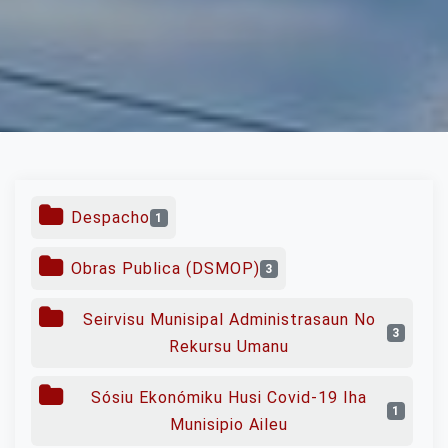
Despacho
1
Obras Publica (DSMOP)
3
Seirvisu Munisipal Administrasaun No
3
Rekursu Umanu
Sósiu Ekonómiku Husi Covid-19 Iha
1
Munisipio Aileu