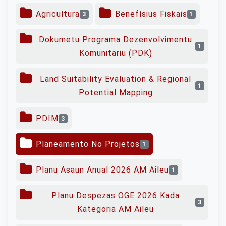
Agricultura
Benefísius Fiskais
3
1
Dokumetu Programa Dezenvolvimentu
1
Komunitariu (PDK)
Land Suitability Evaluation & Regional
1
Potential Mapping
PDIM
3
Planeamento No Projetos
1
Planu Asaun Anual 2026 AM Aileu
1
Planu Despezas OGE 2026 Kada
3
Kategoria AM Aileu