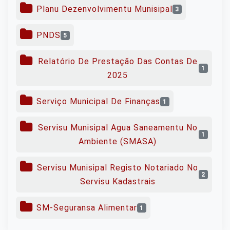
Planu Dezenvolvimentu Munisipal
3
PNDS
5
Relatório De Prestação Das Contas De
1
2025
Serviço Municipal De Finanças
1
Servisu Munisipal Agua Saneamentu No
1
Ambiente (SMASA)
Servisu Munisipal Registo Notariado No
2
Servisu Kadastrais
SM-Seguransa Alimentar
1