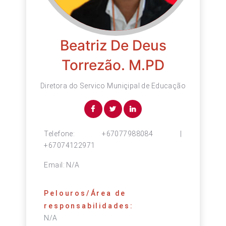
Beatriz De Deus
Torrezão. M.PD
Diretora do Servico Muniçipal de Educação
Telefone:
+67077988084 |
+67074122971
Email:
N/A
Pelouros/Área de
responsabilidades:
N/A