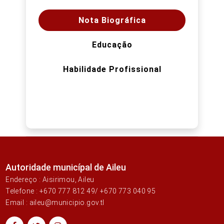
Nota Biográfica
Educação
Habilidade Profissional
Autoridade municípal de Aileu
Endereço : Aisirimou, Aileu
Telefone : +670 777 812 49/ +670 773 040 95
Email : aileu@municipio.gov.tl