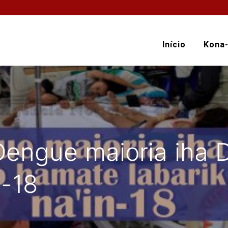
Início
Kona
 Dengue maioria iha 
n-18