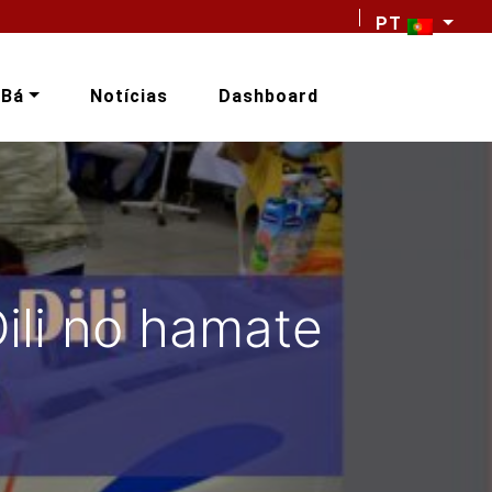
PT
-Bá
Notícias
Dashboard
Dili no hamate