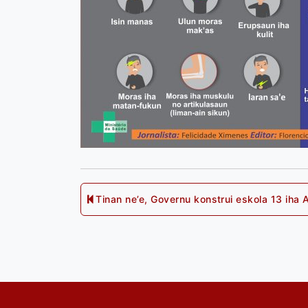
Post
Tinan ne’e, Governu konstrui eskola 13 iha A
Previous
post:
navigation