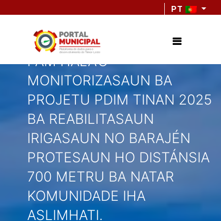
PT
PAM HALA’O
MONITORIZASAUN BA
PROJETU PDIM TINAN 2025
BA REABILITASAUN
IRIGASAUN NO BARAJÉN
PROTESAUN HO DISTÁNSIA
700 METRU BA NATAR
KOMUNIDADE IHA
ASLIMHATI.