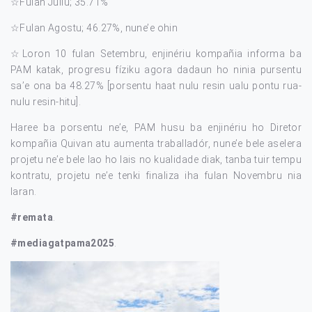
☆Fulan Jullu; 35.71%
☆Fulan Agostu; 46.27%, nune’e ohin
☆Loron 10 fulan Setembru, enjinériu kompañia informa ba
PAM katak, progresu fíziku agora dadaun ho ninia pursentu
sa’e ona ba 48.27% [porsentu haat nulu resin ualu pontu rua-
nulu resin-hitu].
Haree ba porsentu ne’e, PAM husu ba enjinériu ho Diretor
kompañia Quivan atu aumenta traballadór, nune’e bele aselera
projetu ne’e bele lao ho lais no kualidade diak, tanba tuir tempu
kontratu, projetu ne’e tenki finaliza iha fulan Novembru nia
laran.
#remata
.
#mediagatpama2025
.