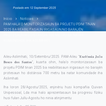
Postado em: 12 September 2025
Início
Notícias
PAM HALA’O MONITORIZASAUN BA PROJETU PDIM TINAN
2025 BA REABILITASAUN IRIGASAUN NO BARAJÉN
PROTESAUN HO DISTÁNSIA 700 METRU BA NATAR
KOMUNIDADE IHA ASLIMHATI.
Aileu-Aslimhati, 10/Setembru/2025. PAM-Aileu “𝐄𝐱𝐞𝐥é𝐧𝐬𝐢𝐚 𝐉𝐨ã𝐨
𝐁𝐨𝐬𝐜𝐨 𝐝𝐨𝐬 𝐒𝐚𝐧𝐭𝐨𝐬”, kuarta ohin, hala’o monitorizasaun ba
projetu PDIM tinan 2025 ba reabilitasaun irigasaun no barajén
protesaun ho distánsia 700 metru ba natar komunidade iha
Aslimhati.
Iha loron 28/Agostu/2025, enjinériu husi kompañia Quivan
Unipessoal, Lda mai halo aprezentasaun ba progresu fíziku
husi fulan Jullu-Agostu ho ninia atinjimentu: