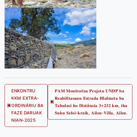
Post
ENKONTRU
𝐏𝐀𝐌 𝐌𝐨𝐧𝐢𝐭𝐨𝐫𝐢𝐳𝐚 𝐏𝐫𝐨𝐣𝐞𝐭𝐮 𝐔𝐍𝐃𝐏 𝐛𝐚
KKM EXTRA-
𝐑𝐞𝐚𝐛𝐢𝐥𝐢𝐭𝐚𝐬𝐚𝐮𝐧 𝐄𝐬𝐭𝐫𝐚𝐝𝐚 𝐇𝐥𝐚𝐥𝐦𝐞𝐭𝐚 𝐛𝐚
navigation
Next
ORDINÁRIU BA
𝐓𝐚𝐛𝐮𝐥𝐚𝐬𝐢 𝐡𝐨 𝐃𝐢𝐬𝐭á𝐧𝐬𝐢𝐚 𝟑+𝟐𝟑𝟐 𝐤𝐦, 𝐢𝐡𝐚
Previous
post:
FAZE DARUAK
𝐒𝐮𝐤𝐮 𝐒𝐞𝐥𝐨𝐢-𝐤𝐫𝐚𝐢𝐤, 𝐀𝐢𝐥𝐞𝐮-𝐕𝐢𝐥𝐥𝐚, 𝐀𝐢𝐥𝐞𝐮.
post:
NIAN-2025