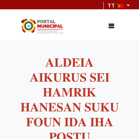
TT
𝐀𝐋𝐃𝐄𝐈𝐀
𝐀𝐈𝐊𝐔𝐑𝐔𝐒 𝐒𝐄𝐈
𝐇𝐀𝐌𝐑𝐈𝐊
𝐇𝐀𝐍𝐄𝐒𝐀𝐍 𝐒𝐔𝐊𝐔
𝐅𝐎𝐔𝐍 𝐈𝐃𝐀 𝐈𝐇𝐀
𝐏𝐎𝐒𝐓𝐔