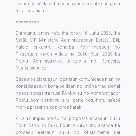
responde di’ak liu ba nesesidade no interese povu
lokál sira nian.
=========
Entretantu antes ne’e, iha loron 16 Juñu 2026, iha
Salão VIP Ministériu Administrasaun Estatal, Díli,
hala’o enkontru kona-ba Konfirmasaun no
Fiksasaun Naran Aldeia no Suku foun 2026 ba
Postu Administrativu Aileu-Vila no Remexio,
Munisípiu Aileu.
Bazeia ba diskusaun, opiniaun komunidade nian no
konsiderasaun kona-ba lisan no istória tradisionál
ne’ebé aprezenta husi PAM-Aileu no Administrador
Postu Administrativu sira, parte hotu-hotu ne’ebé
marka prezensa konkorda katak:
• Laiha impedimentu ba proposta kriasaun Suku
Foun Sarin no Suku Foun Aikurus atu avansa ba
prosesu eleisaun suku no ofisialmente sai