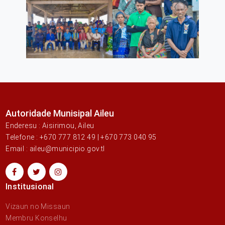
Autoridade Munisipal Aileu
Enderesu : Aisirimou, Aileu
Telefone : +670 777 812 49 | +670 773 040 95
Email : aileu@municipio.gov.tl
Institusional
Vizaun no Missaun
Membru Konselhu