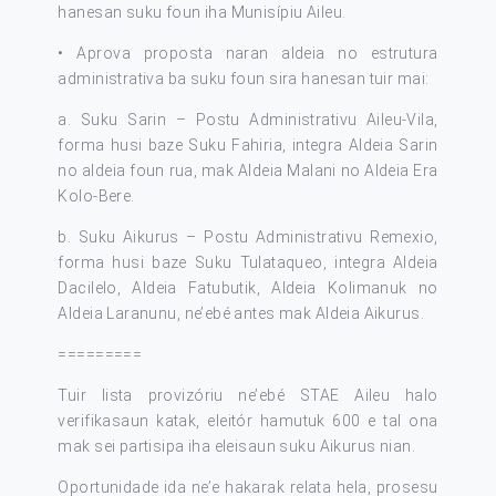
hanesan suku foun iha Munisípiu Aileu.
• Aprova proposta naran aldeia no estrutura
administrativa ba suku foun sira hanesan tuir mai:
a. Suku Sarin – Postu Administrativu Aileu-Vila,
forma husi baze Suku Fahiria, integra Aldeia Sarin
no aldeia foun rua, mak Aldeia Malani no Aldeia Era
Kolo-Bere.
b. Suku Aikurus – Postu Administrativu Remexio,
forma husi baze Suku Tulataqueo, integra Aldeia
Dacilelo, Aldeia Fatubutik, Aldeia Kolimanuk no
Aldeia Laranunu, ne’ebé antes mak Aldeia Aikurus.
=========
Tuir lista provizóriu ne’ebé STAE Aileu halo
verifikasaun katak, eleitór hamutuk 600 e tal ona
mak sei partisipa iha eleisaun suku Aikurus nian.
Oportunidade ida ne’e hakarak relata hela, prosesu