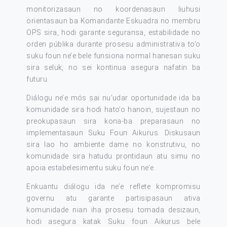
monitorizasaun no koordenasaun liuhusi
orientasaun ba Komandante Eskuadra no membru
OPS sira, hodi garante seguransa, estabilidade no
orden públika durante prosesu administrativa to’o
suku foun ne’e bele funsiona normal hanesan suku
sira seluk, no sei kontinua asegura nafatin ba
futuru.
Diálogu ne’e mós sai nu’udar oportunidade ida ba
komunidade sira hodi hato’o hanoin, sujestaun no
preokupasaun sira kona-ba preparasaun no
implementasaun Suku Foun Aikurus. Diskusaun
sira lao ho ambiente dame no konstrutivu, no
komunidade sira hatudu prontidaun atu simu no
apoia estabelesimentu suku foun ne’e.
Enkuantu diálogu ida ne’e reflete kompromisu
governu atu garante partisipasaun ativa
komunidade nian iha prosesu tomada desizaun,
hodi asegura katak Suku foun Aikurus bele