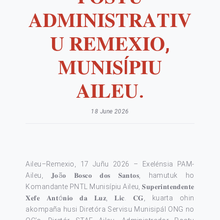
𝐀𝐃𝐌𝐈𝐍𝐈𝐒𝐓𝐑𝐀𝐓𝐈𝐕
𝐔 𝐑𝐄𝐌𝐄𝐗𝐈𝐎,
𝐌𝐔𝐍𝐈𝐒Í𝐏𝐈𝐔
𝐀𝐈𝐋𝐄𝐔.
18 June 2026
Aileu–Remexio, 17 Juñu 2026 – Exelénsia PAM-
Aileu, 𝐉𝐨ã𝐨 𝐁𝐨𝐬𝐜𝐨 𝐝𝐨𝐬 𝐒𝐚𝐧𝐭𝐨𝐬, hamutuk ho
Komandante PNTL Munisípiu Aileu, 𝐒𝐮𝐩𝐞𝐫𝐢𝐧𝐭𝐞𝐧𝐝𝐞𝐧𝐭𝐞
𝐗𝐞𝐟𝐞 𝐀𝐧𝐭ó𝐧𝐢𝐨 𝐝𝐚 𝐋𝐮𝐳, 𝐋𝐢𝐜. 𝐂𝐆, kuarta ohin
akompaña husi Diretóra Servisu Munisipál ONG no