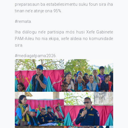
preparasaun ba estabelesimentu suku foun sira iha
tinan ne’e atinje ona 95%.
#remata
.
Iha diálogu ne’e partisipa mós husi Xefe Gabinete
PAM-Aileu ho nia ekipa, xefe aldeia no komunidade
sira.
#mediagatpama2026
.