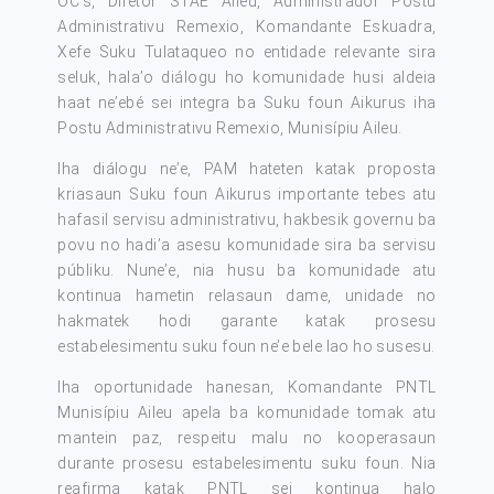
OC’s, Diretór STAE Aileu, Administrador Postu
Administrativu Remexio, Komandante Eskuadra,
Xefe Suku Tulataqueo no entidade relevante sira
seluk, hala’o diálogu ho komunidade husi aldeia
haat ne’ebé sei integra ba Suku foun Aikurus iha
Postu Administrativu Remexio, Munisípiu Aileu.
Iha diálogu ne’e, PAM hateten katak proposta
kriasaun Suku foun Aikurus importante tebes atu
hafasil servisu administrativu, hakbesik governu ba
povu no hadi’a asesu komunidade sira ba servisu
públiku. Nune’e, nia husu ba komunidade atu
kontinua hametin relasaun dame, unidade no
hakmatek hodi garante katak prosesu
estabelesimentu suku foun ne’e bele lao ho susesu.
Iha oportunidade hanesan, Komandante PNTL
Munisípiu Aileu apela ba komunidade tomak atu
mantein paz, respeitu malu no kooperasaun
durante prosesu estabelesimentu suku foun. Nia
reafirma katak PNTL sei kontinua halo