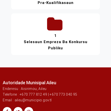
Pra-Kualifikasaun
1
Selesaun Empreza Ba Konkursu
Publiku
Autoridade Munisipal Aileu
Enderesu : Aisirimou, Aileu
Telefone : +670 777 812 49 | +670 773 040 95
Email : aileu@municipio.gov.tl