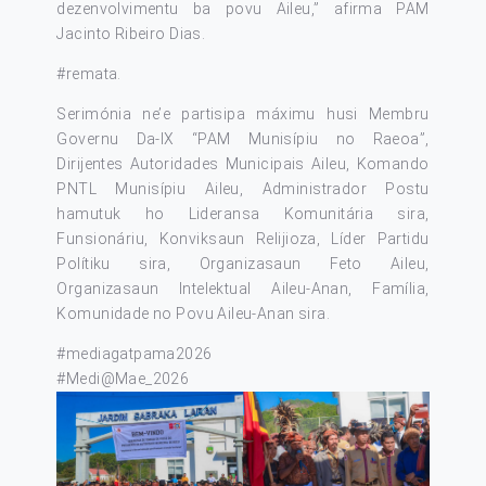
dezenvolvimentu ba povu Aileu,” afirma PAM
Jacinto Ribeiro Dias.
#remata
.
Serimónia ne’e partisipa máximu husi Membru
Governu Da-IX “PAM Munisípiu no Raeoa”,
Dirijentes Autoridades Municipais Aileu, Komando
PNTL Munisípiu Aileu, Administrador Postu
hamutuk ho Lideransa Komunitária sira,
Funsionáriu, Konviksaun Relijioza, Líder Partidu
Polítiku sira, Organizasaun Feto Aileu,
Organizasaun Intelektual Aileu-Anan, Família,
Komunidade no Povu Aileu-Anan sira.
#mediagatpama2026
#Medi
@Mae_2026