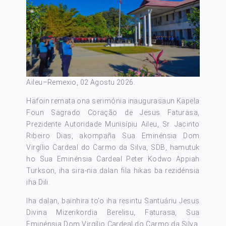
Aileu–Remexio, 02 Agostu 2026.
Hafoin remata ona serimónia inaugurasaun Kapela
Foun Sagrado Coração de Jesus Faturasa,
Prezidente Autoridade Munisípiu Aileu, Sr. Jacinto
Ribeiro Dias, akompaña Sua Eminénsia Dom
Virgílio Cardeal do Carmo da Silva, SDB, hamutuk
ho Sua Eminénsia Cardeal Peter Kodwo Appiah
Turkson, iha sira-nia dalan fila hikas ba rezidénsia
iha Dili.
Iha dalan, bainhira to’o iha resintu Santuáriu Jesus
Divina Mizerikordia Berelisu, Faturasa, Sua
Eminénsia Dom Virgílio Cardeal do Carmo da Silva,