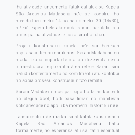
Iha atividade lançamentu fatuk dahuluk ba Kapela
São Arcanjos Madabenu ne’e sei konstrui ho
medida luan metru 14 no naruk metru 30 (14×30),
ne’ebé espera bele akomoda sarani barak liu atu
partisipa iha atividade relijioza sira iha futuru.
Projetu konstrusaun kapela ne’e sai hanesan
aspirasaun tempu naruk hosi Sarani Madabenu no
marka etapa importante ida ba dezenvolvimentu
infraestrutura relijioza iha área refere. Sarani sira
hatudu kontentamentu no komitmentu atu kontribui
no apoia prosesu konstrusaun to’o remata.
Sarani Madabenu mós partisipa ho laran kontenti
no alegria boot, hodi basa liman no manifesta
solidariedade no apoiu ba momentu histórriku ne’e.
Lansamentu ne’e marka sinal katak konstrusaun
Kapela São Arcanjos Madabenu hahu
formalmente, ho esperansa atu sai fatin espirituál