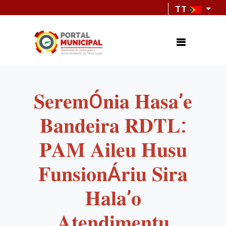
TT
𝐒𝐞𝐫𝐞𝐦Ó𝐧𝐢𝐚 𝐇𝐚𝐬𝐚’𝐞
𝐁𝐚𝐧𝐝𝐞𝐢𝐫𝐚 𝐑𝐃𝐓𝐋:
𝐏𝐀𝐌 𝐀𝐢𝐥𝐞𝐮 𝐇𝐮𝐬𝐮
𝐅𝐮𝐧𝐬𝐢𝐨𝐧Á𝐫𝐢𝐮 𝐒𝐢𝐫𝐚
𝐇𝐚𝐥𝐚’𝐨
𝐀𝐭𝐞𝐧𝐝𝐢𝐦𝐞𝐧𝐭𝐮