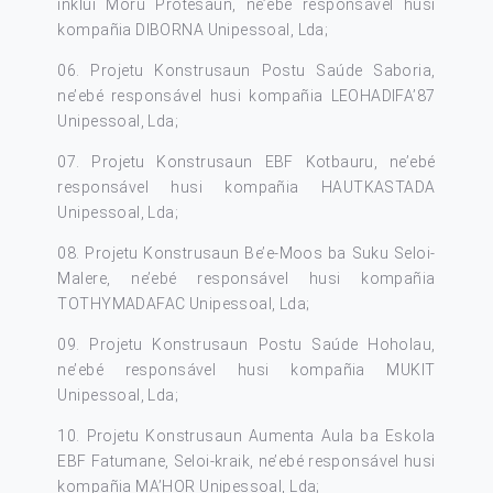
inklui Moru Protesaun, ne’ebé responsável husi
kompañia DIBORNA Unipessoal, Lda;
06. Projetu Konstrusaun Postu Saúde Saboria,
ne’ebé responsável husi kompañia LEOHADIFA’87
Unipessoal, Lda;
07. Projetu Konstrusaun EBF Kotbauru, ne’ebé
responsável husi kompañia HAUTKASTADA
Unipessoal, Lda;
08. Projetu Konstrusaun Be’e-Moos ba Suku Seloi-
Malere, ne’ebé responsável husi kompañia
TOTHYMADAFAC Unipessoal, Lda;
09. Projetu Konstrusaun Postu Saúde Hoholau,
ne’ebé responsável husi kompañia MUKIT
Unipessoal, Lda;
10. Projetu Konstrusaun Aumenta Aula ba Eskola
EBF Fatumane, Seloi-kraik, ne’ebé responsável husi
kompañia MA’HOR Unipessoal, Lda;