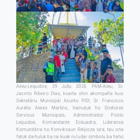
Aileu-Lequidoe, 29 Jullu 2026. PAM-Aileu, Sr.
Jacinto Ribeiro Dias, kuarta ohin akompaña husi
Sekretáriu Munisipál Asuntu PIDI, Sr. Francisco
Aurélio Aleixo Martins, hamutuk ho Diretores
Servisus Munisipais, Administrador Postu
Lequidoe, Komandante Eskuadra, Lideransa
Komunitária no Konviksaun Relijioza sira, tau ona
fatuk da-huluk ba rai kuak nu’udar símbolu ba hahú