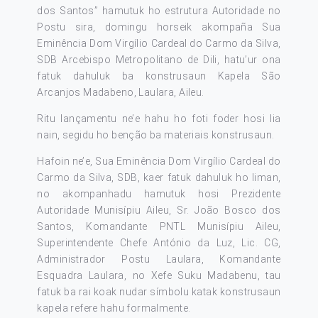
dos Santos” hamutuk ho estrutura Autoridade no
Postu sira, domingu horseik akompaña Sua
Eminência Dom Virgílio Cardeal do Carmo da Silva,
SDB Arcebispo Metropolitano de Dili, hatu’ur ona
fatuk dahuluk ba konstrusaun Kapela São
Arcanjos Madabeno, Laulara, Aileu.
Ritu lançamentu ne’e hahu ho foti foder hosi lia
nain, segidu ho benção ba materiais konstrusaun.
Hafoin ne’e, Sua Eminência Dom Virgílio Cardeal do
Carmo da Silva, SDB, kaer fatuk dahuluk ho liman,
no akompanhadu hamutuk hosi Prezidente
Autoridade Munisípiu Aileu, Sr. João Bosco dos
Santos, Komandante PNTL Munisípiu Aileu,
Superintendente Chefe António da Luz, Lic. CG,
Administrador Postu Laulara, Komandante
Esquadra Laulara, no Xefe Suku Madabenu, tau
fatuk ba rai koak nudar símbolu katak konstrusaun
kapela refere hahu formalmente.