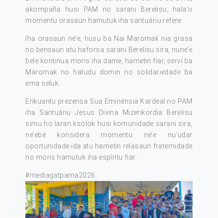
akompaña husi PAM no sarani Berelisu, hala’o
momentu orasaun hamutuk iha santuáriu refere.
Iha orasaun ne’e, husu ba Nai Maromak nia grasa
no bensaun atu haforsa sarani Berelisu sira, nune’e
bele kontinua moris iha dame, hametin fiar, serví ba
Maromak no hatudu domin no solidariedade ba
ema seluk.
Enkuantu prezensa Sua Eminénsia Kardeal no PAM
iha Santuáriu Jesus Divina Mizerikordia Berelisu
simu ho laran ksolok husi komunidade sarani sira,
ne’ebé konsidera momentu ne’e nu’udar
oportunidade ida atu hametin relasaun fraternidade
no moris hamutuk iha espíritu fiar.
#mediagatpama2026
.