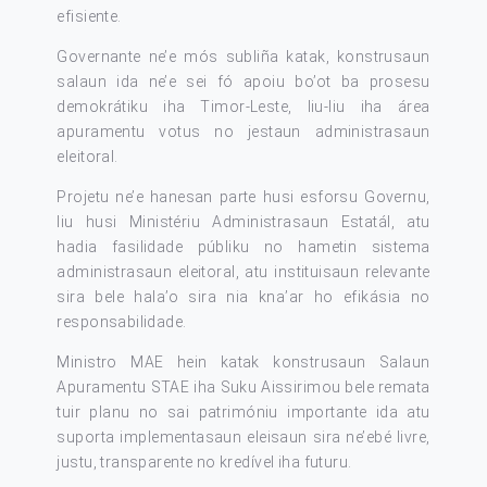
efisiente.
Governante ne’e mós subliña katak, konstrusaun
salaun ida ne’e sei fó apoiu bo’ot ba prosesu
demokrátiku iha Timor-Leste, liu-liu iha área
apuramentu votus no jestaun administrasaun
eleitoral.
Projetu ne’e hanesan parte husi esforsu Governu,
liu husi Ministériu Administrasaun Estatál, atu
hadia fasilidade públiku no hametin sistema
administrasaun eleitoral, atu instituisaun relevante
sira bele hala’o sira nia kna’ar ho efikásia no
responsabilidade.
Ministro MAE hein katak konstrusaun Salaun
Apuramentu STAE iha Suku Aissirimou bele remata
tuir planu no sai patrimóniu importante ida atu
suporta implementasaun eleisaun sira ne’ebé livre,
justu, transparente no kredível iha futuru.