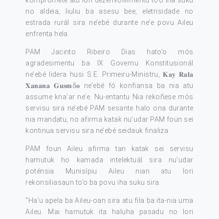
no aldeia, liuliu ba asesu bee, eletrisidade no
estrada rurál sira ne’ebé durante ne’e povu Aileu
enfrenta hela.
PAM Jacinto Ribeiro Dias hato’o mós
agradesimentu ba IX Governu Konstitusionál
ne’ebé lidera husi S.E. Primeiru-Ministru, 𝐊𝐚𝐲 𝐑𝐚𝐥𝐚
𝐗𝐚𝐧𝐚𝐧𝐚 𝐆𝐮𝐬𝐦ã𝐨 ne’ebé fó konfiansa ba nia atu
assume kna’ar ne’e. Nu-entantu Nia rekoñese mós
servisu sira ne’ebé PAM sesante halo ona durante
nia mandatu, no afirma katak nu’udar PAM foun sei
kontinua servisu sira ne’ebé seidauk finaliza.
PAM foun Aileu afirma tan katak sei servisu
hamutuk ho kamada intelektuál sira nu’udar
poténsia Munisípiu Aileu nian atu lori
rekonsiliasaun to’o ba povu iha suku sira.
“Ha’u apela ba Aileu-oan sira atu fila ba ita-nia uma
Aileu. Mai hamutuk ita haluha pasadu no lori