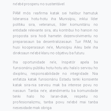
ne’ebé prosperu no sustentável.
PAM mós reafirma katak sei halibur hamutuk
lideransa hotu-hotu iha Munisípiu, inklui líder
polítiku sira, veteranus, líder komunitáriu no
entidade relevante sira, atu kontribui ho hanoin no
proposta sira hodi hametin dezenvolvimentu no
preparasaun ba desentralizasaun. Tuir PAM, liu
husi kooperasaun ne’e, Munisípiu Aileu bele iha
direksaun ne’ebé klaru no objetivu ba futuru.
Iha oportunidade ne’e, Inspetór apela ba
funsionáriu públiku hotu-hotu atu hala’o servisu ho
dixiplinu, responsabilidade no integridade. Nia
enfatiza katak funsionáriu Estadu tenki konsiente
katak sira-nia servisu mak ba interese povu no
nasaun. Tanba ne’e, atendimentu ba komunidade
tenki halo ho laran-diak, respeitu no
profesionalizmu, tanba povu ne’ebé mai tanba
nesesidade mak obriga.