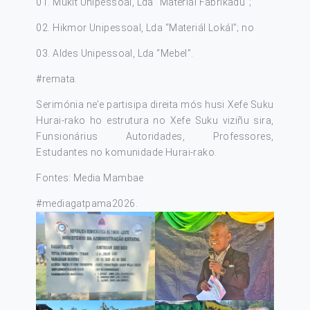
01. Mukit Unipessoal, Lda “Materiál Fabrikadu”;
02. Hikmor Unipessoal, Lda “Materiál Lokál”; no
03. Aldes Unipessoal, Lda “Mebel”.
#remata
.
Serimónia ne’e partisipa direita mós husi Xefe Suku
Hurai-rako ho estrutura no Xefe Suku viziñu sira,
Funsionárius Autoridades, Professores,
Estudantes no komunidade Hurai-rako.
Fontes: Media Mambae
#mediagatpama2026
.