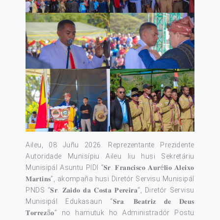
Aileu, 08 Juñu 2026. Reprezentante Prezidente
Autoridade Munisípiu Aileu liu husi Sekretáriu
Munisipál Asuntu PIDI “𝐒𝐫. 𝐅𝐫𝐚𝐧𝐜𝐢𝐬𝐜𝐨 𝐀𝐮𝐫é𝐥𝐢𝐨 𝐀𝐥𝐞𝐢𝐱𝐨
𝐌𝐚𝐫𝐭𝐢𝐧𝐬”, akompaña husi Diretór Servisu Munisipál
PNDS “𝐒𝐫. 𝐙𝐚𝐢𝐝𝐨 𝐝𝐚 𝐂𝐨𝐬𝐭𝐚 𝐏𝐞𝐫𝐞𝐢𝐫𝐚”, Diretór Servisu
Munisipál Edukasaun “𝐒𝐫𝐚. 𝐁𝐞𝐚𝐭𝐫𝐢𝐳 𝐝𝐞 𝐃𝐞𝐮𝐬
𝐓𝐨𝐫𝐫𝐞𝐳ã𝐨” no hamutuk ho Administradór Postu