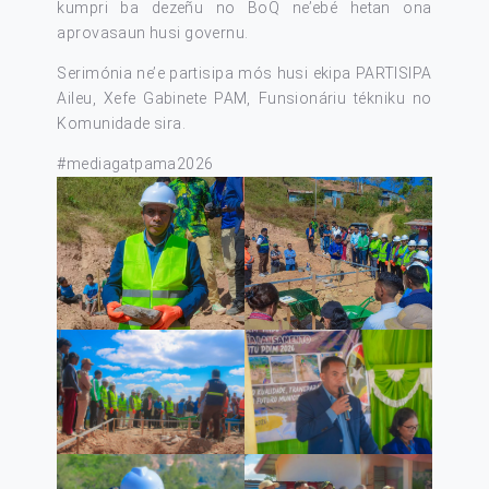
kumpri ba dezeñu no BoQ ne’ebé hetan ona
aprovasaun husi governu.
Serimónia ne’e partisipa mós husi ekipa PARTISIPA
Aileu, Xefe Gabinete PAM, Funsionáriu tékniku no
Komunidade sira.
#mediagatpama2026