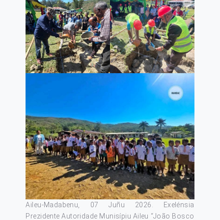
Aileu-Madabenu, 07 Juñu 2026. Exelénsia
Prezidente Autoridade Munisípiu Aileu “João Bosco