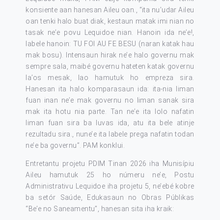
konsiente aan hanesan Aileu oan., “ita nu’udar Aileu
oan tenki halo buat diak, kestaun matak imi nian no
tasak ne’e povu Lequidoe nian. Hanoin ida ne’e!,
labele hanoin: TU FOI AU FE BESU (naran katak hau
mak bosu). Intensaun hirak ne’e halo governu mak
sempre sala, maibé governu hateten katak governu
la’os mesak, lao hamutuk ho empreza sira.
Hanesan ita halo komparasaun ida: ita-nia liman
fuan inan ne’e mak governu no liman sanak sira
mak ita hotu nia parte. Tan ne’e ita lolo nafatin
liman fuan sira ba luvas ida, atu ita bele atinje
rezultadu sira., nune’e ita labele prega nafatin todan
ne’e ba governu”. PAM konklui.
Entretantu projetu PDIM Tinan 2026 iha Munisípiu
Aileu hamutuk 25 ho númeru ne’e, Postu
Administrativu Lequidoe iha projetu 5, ne’ebé kobre
ba setór Saúde, Edukasaun no Obras Públikas
“Be’e no Saneamentu”, hanesan sita iha kraik: