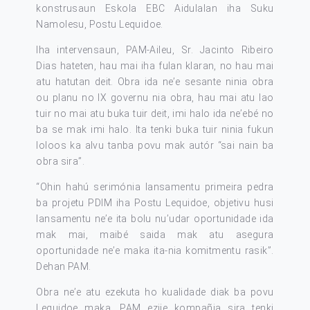
konstrusaun Eskola EBC Aidulalan iha Suku
Namolesu, Postu Lequidoe.
Iha intervensaun, PAM-Aileu, Sr. Jacinto Ribeiro
Dias hateten, hau mai iha fulan klaran, no hau mai
atu hatutan deit. Obra ida ne’e sesante ninia obra
ou planu no IX governu nia obra, hau mai atu lao
tuir no mai atu buka tuir deit, imi halo ida ne’ebé no
ba se mak imi halo. Ita tenki buka tuir ninia fukun
loloos ka alvu tanba povu mak autór “sai nain ba
obra sira”.
“Ohin hahú serimónia lansamentu primeira pedra
ba projetu PDIM iha Postu Lequidoe, objetivu husi
lansamentu ne’e ita bolu nu’udar oportunidade ida
mak mai, maibé saida mak atu asegura
oportunidade ne’e maka ita-nia komitmentu rasik”.
Dehan PAM.
Obra ne’e atu ezekuta ho kualidade diak ba povu
Lequidoe maka, PAM ezije kompañia sira tenki