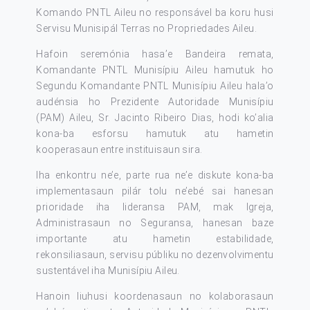
Komando PNTL Aileu no responsável ba koru husi
Servisu Munisipál Terras no Propriedades Aileu.
Hafoin seremónia hasa’e Bandeira remata,
Komandante PNTL Munisípiu Aileu hamutuk ho
Segundu Komandante PNTL Munisípiu Aileu hala’o
audénsia ho Prezidente Autoridade Munisípiu
(PAM) Aileu, Sr. Jacinto Ribeiro Dias, hodi ko’alia
kona-ba esforsu hamutuk atu hametin
kooperasaun entre instituisaun sira.
Iha enkontru ne’e, parte rua ne’e diskute kona-ba
implementasaun pilár tolu ne’ebé sai hanesan
prioridade iha lideransa PAM, mak Igreja,
Administrasaun no Seguransa, hanesan baze
importante atu hametin estabilidade,
rekonsiliasaun, servisu públiku no dezenvolvimentu
sustentável iha Munisípiu Aileu.
Hanoin liuhusi koordenasaun no kolaborasaun