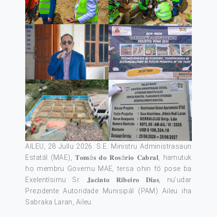
AILEU, 28 Jullu 2026. S.E. Ministru Administrasaun
Estatál (MAE), 𝐓𝐨𝐦á𝐬 𝐝𝐨 𝐑𝐨𝐬á𝐫𝐢𝐨 𝐂𝐚𝐛𝐫𝐚𝐥, hamutuk
ho membru Governu MAE, tersa ohin fó pose ba
Exelentísimu Sr. 𝐉𝐚𝐜𝐢𝐧𝐭𝐨 𝐑𝐢𝐛𝐞𝐢𝐫𝐨 𝐃𝐢𝐚𝐬, nu’udar
Prezidente Autoridade Munisipál (PAM) Aileu iha
Sabraka Laran, Aileu.