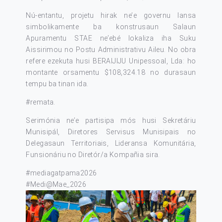
Nú-entantu, projetu hirak ne’e governu lansa
simbolikamente ba konstrusaun Salaun
Apuramentu STAE ne’ebé lokaliza iha Suku
Aissirimou no Postu Administrativu Aileu. No obra
refere ezekuta husi BERAIJIJU Unipessoal, Lda: ho
montante orsamentu $108,324.18 no durasaun
tempu ba tinan ida.
#remata
.
Serimónia ne’e partisipa mós husi Sekretáriu
Munisipál, Diretores Servisus Munisipais no
Delegasaun Territoriais, Lideransa Komunitária,
Funsionáriu no Diretór/a Kompañia sira.
#mediagatpama2026
#Medi
@Mae_2026