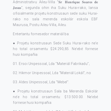
Administrativu Aileu-Villa “𝐒𝐫. 𝐇𝐞𝐧𝐫𝐢𝐪𝐮𝐞 𝐒𝐨𝐚𝐫𝐞𝐬 𝐝𝐞
𝐉𝐞𝐬𝐮𝐬”, segunda ohin iha Suku Hurai-rako, lansa
ofisialmente projetu konstrusaun sede suku Hurai-
rako no sala merenda eskolár eskola EBF
Maurusa, Postu Aileu-Villa, Aileu.
Entertantu fornesedor materiál ba:
● Projetu konstrusaun Sede Suku Hurai-rako ne’e
ho total orsamentu $24.290,85. Ne’ebé fornese
husi kompañia:
01. Ersoi Unipessoal, Lda “Materiál Fabrikadu”;
02. Hikmor Unipessoal, Lda “Materiál Lokál”; no
03. Aldes Unipessoal, Lda “Mebel”.
● Projetu konstrusaun Sala ba Merenda Eskolár
ne’e ho total orsamentu: $13.500.00. Ne’ebé
fornese husi kompañia: