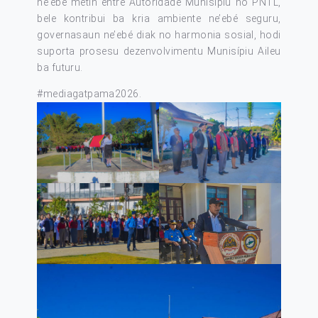
ne’ebé metin entre Autoridade Munisípiu no PNTL,
bele kontribui ba kria ambiente ne’ebé seguru,
governasaun ne’ebé diak no harmonia sosial, hodi
suporta prosesu dezenvolvimentu Munisípiu Aileu
ba futuru.
#mediagatpama2026
.