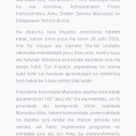
ho nia komitiva, Administrador Postu
Administrativu Aileu, Diretor Servisu Munisipál no
Delegasaun Territoriál sira.
Iha diskursu husi Inspetór seremónia hateten
katak, hafoin simu pose iha loron 28 Jullu 2026,
mai ho misaun atu hametin fila-fali unidade,
rekonsilia mentalidade povu Aileu nian, nune’e husu
atu haluhan diferensa sira ne’ebé akontese ona iha
tempu liubá. Tuir Inspetór, esperiénsia no istória
liubá tenki sai hanesan aprendizajen no referénsia
hodi hakat ba futuru ne’ebé diak liután.
Prezidente Autoridade Munisípiu esplika mós katak
durante loron 100 “atus-ida” iha nia mandatu, sei fó
prioridade atu komprende kle’an realidade
Munisípiu Aileu, hatene komunidade, potensialidade
no dezafiu sira ne’ebé iha. Hafoin períodu ne’e
remata, sei hahú implementa programa no
estratéjia sira atu lori Aileu ba dezenvolvimentu