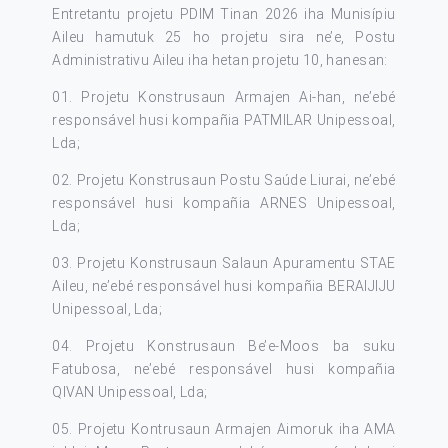
Entretantu projetu PDIM Tinan 2026 iha Munisípiu
Aileu hamutuk 25 ho projetu sira ne’e, Postu
Administrativu Aileu iha hetan projetu 10, hanesan:
01. Projetu Konstrusaun Armajen Ai-han, ne’ebé
responsável husi kompañia PATMILAR Unipessoal,
Lda;
02. Projetu Konstrusaun Postu Saúde Liurai, ne’ebé
responsável husi kompañia ARNES Unipessoal,
Lda;
03. Projetu Konstrusaun Salaun Apuramentu STAE
Aileu, ne’ebé responsável husi kompañia BERAIJIJU
Unipessoal, Lda;
04. Projetu Konstrusaun Be’e-Moos ba suku
Fatubosa, ne’ebé responsável husi kompañia
QIVAN Unipessoal, Lda;
05. Projetu Kontrusaun Armajen Aimoruk iha AMA