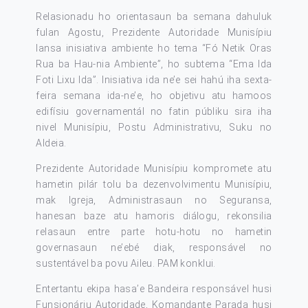
Relasionadu ho orientasaun ba semana dahuluk
fulan Agostu, Prezidente Autoridade Munisípiu
lansa inisiativa ambiente ho tema “Fó Netik Oras
Rua ba Hau-nia Ambiente”, ho subtema “Ema Ida
Foti Lixu Ida”. Inisiativa ida ne’e sei hahú iha sexta-
feira semana ida-ne’e, ho objetivu atu hamoos
edifísiu governamentál no fatin públiku sira iha
nivel Munisípiu, Postu Administrativu, Suku no
Aldeia.
Prezidente Autoridade Munisípiu kompromete atu
hametin pilár tolu ba dezenvolvimentu Munisípiu,
mak Igreja, Administrasaun no Seguransa,
hanesan baze atu hamoris diálogu, rekonsilia
relasaun entre parte hotu-hotu no hametin
governasaun ne’ebé diak, responsável no
sustentável ba povu Aileu. PAM konklui.
Entertantu ekipa hasa’e Bandeira responsável husi
Funsionáriu Autoridade, Komandante Parada husi