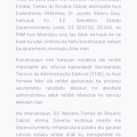
Estatal, Tomás do Rosário Cabral, akompaña husi
Exelentísimu PAM-Aileu, Sr. Jacinto Ribeiro Dias,
hamutuk ho S.E. Sekretáriu Estadu
Dezenvolvimentu Lokál, S.E SEATOU, DG-DGL no
PAM husi Munisípiu sira, tau fatuk da-huluk ba rai
kuak nu’udar símbolu ba hahú konstrusaun salaun
ba apuramentu munisípiu Aileu nian.
Konstrusaun ne’e hanesan inisiativa ida ne’ebé
importante atu reforsa kapasidade Secretariado
Técnico da Administração Eleitoral (STAE), liu husi
fornese fatin ida ne’ebé apropriadu ba prosesu
apuramentu rezultadu eleisaun no atividade
administrativu seluk ne’ebé relasiona ho servisu
eleisaun nian.
Iha intervensaun, S.E. Ministru Tomás do Rosário
Cabral, afirma, Governu kontinua investe iha
dezenvolvimentu infraestrutura públika atu garante
servisu estadu ne’ebé di’ak liu, transparente no