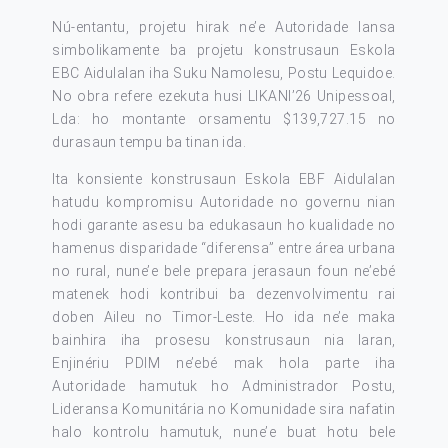
Nú-entantu, projetu hirak ne’e Autoridade lansa
simbolikamente ba projetu konstrusaun Eskola
EBC Aidulalan iha Suku Namolesu, Postu Lequidoe.
No obra refere ezekuta husi LIKANI’26 Unipessoal,
Lda: ho montante orsamentu $139,727.15 no
durasaun tempu ba tinan ida.
Ita konsiente konstrusaun Eskola EBF Aidulalan
hatudu kompromisu Autoridade no governu nian
hodi garante asesu ba edukasaun ho kualidade no
hamenus disparidade “diferensa” entre área urbana
no rural, nune’e bele prepara jerasaun foun ne’ebé
matenek hodi kontribui ba dezenvolvimentu rai
doben Aileu no Timor-Leste. Ho ida ne’e maka
bainhira iha prosesu konstrusaun nia laran,
Enjinériu PDIM ne’ebé mak hola parte iha
Autoridade hamutuk ho Administrador Postu,
Lideransa Komunitária no Komunidade sira nafatin
halo kontrolu hamutuk, nune’e buat hotu bele