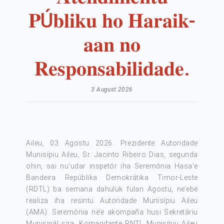
𝐏Ú𝐛𝐥𝐢𝐤𝐮 𝐡𝐨 𝐇𝐚𝐫𝐚𝐢𝐤-
𝐚𝐚𝐧 𝐧𝐨
𝐑𝐞𝐬𝐩𝐨𝐧𝐬𝐚𝐛𝐢𝐥𝐢𝐝𝐚𝐝𝐞.
3 August 2026
Aileu, 03 Agostu 2026. Prezidente Autoridade
Munisípiu Aileu, Sr. Jacinto Ribeiro Dias, segunda
ohin, sai nu’udar inspetór iha Seremónia Hasa’e
Bandeira Repúblika Demokrátika Timor-Leste
(RDTL) ba semana dahuluk fulan Agostu, ne’ebé
realiza iha resintu Autoridade Munisípiu Aileu
(AMA). Seremónia ne’e akompaña husi Sekretáriu
Munisipál sira, Komandante PNTL Munisípiu Aileu