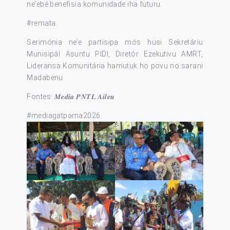
ne’ebé benefisia komunidade iha futuru.
#remata
.
Serimónia ne’e partisipa mós husi Sekretáriu
Munisipál Asuntu PIDI, Diretór Ezekutivu AMRT,
Lideransa Komunitária hamutuk ho povu no sarani
Madabenu
Fontes: 𝑴𝒆𝒅𝒊𝒂 𝑷𝑵𝑻𝑳 𝑨𝒊𝒍𝒆𝒖
#mediagatpama2026
.