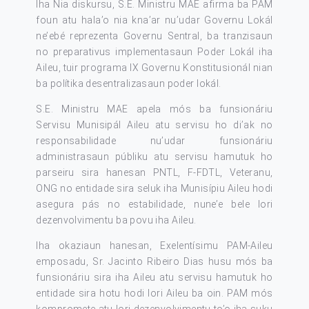
Iha Nia diskursu, S.E. Ministru MAE afirma ba PAM
foun atu hala’o nia kna’ar nu’udar Governu Lokál
ne’ebé reprezenta Governu Sentral, ba tranzisaun
no preparativus implementasaun Poder Lokál iha
Aileu, tuir programa IX Governu Konstitusionál nian
ba polítika desentralizasaun poder lokál.
S.E. Ministru MAE apela mós ba funsionáriu
Servisu Munisipál Aileu atu servisu ho di’ak no
responsabilidade nu’udar funsionáriu
administrasaun públiku atu servisu hamutuk ho
parseiru sira hanesan PNTL, F-FDTL, Veteranu,
ONG no entidade sira seluk iha Munisípiu Aileu hodi
asegura pás no estabilidade, nune’e bele lori
dezenvolvimentu ba povu iha Aileu.
Iha okaziaun hanesan, Exelentísimu PAM-Aileu
emposadu, Sr. Jacinto Ribeiro Dias husu mós ba
funsionáriu sira iha Aileu atu servisu hamutuk ho
entidade sira hotu hodi lori Aileu ba oin. PAM mós
kompromete atu lori dezenvolvimentu to’o iha suku