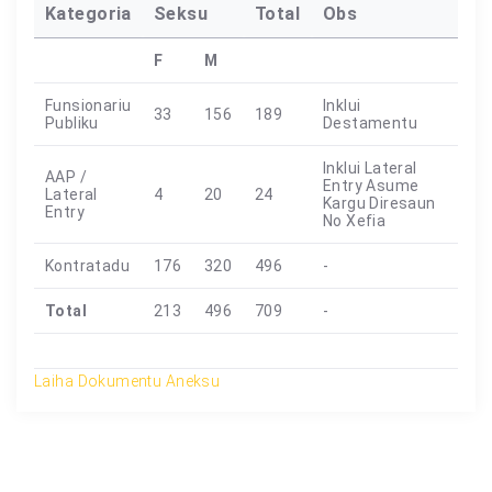
Kategoria
Seksu
Total
Obs
F
M
Funsionariu
Inklui
33
156
189
Publiku
Destamentu
Inklui Lateral
AAP /
Entry Asume
Lateral
4
20
24
Kargu Diresaun
Entry
No Xefia
Kontratadu
176
320
496
-
Total
213
496
709
-
Laiha Dokumentu Aneksu