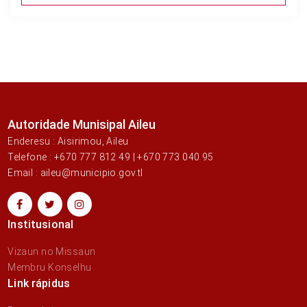
Autoridade Munisipal Aileu
Enderesu : Aisirimou, Aileu
Telefone : +670 777 812 49 | +670 773 040 95
Email : aileu@municipio.gov.tl
Institusional
Vizaun no Missaun
Membru Konselhu
Link rápidus