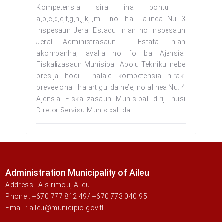
Kompetensia sira iha pontu
a,b,c,d,e,f,g,h,j,k,l,m no iha alinea Nu 3
Inspesaun Jeral Estadu nian no Inspesaun
Jeral Administrasaun Estatal nian
akompanha, avalia no fo ba Ajensia
Fiskalizasaun Munisipal Apoiu Tekniku nebe
presija hodi hala’o kompetensia hirak
prevee ona iha artigu ida ne’e, no alinea Nu. 4
Ajensia Fiskalizasaun Munisipal diriji husi
Diretor Servisu Munisipal ida.
Administration Municipality of Aileu
Address : Aisirimou, Aileu
Phone : +670 777 812 49/ +670 773 040 95
Email : aileu@municipio.gov.tl