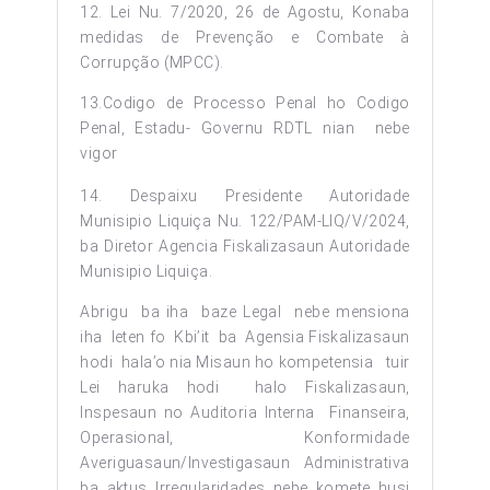
12. Lei Nu. 7/2020, 26 de Agostu, Konaba
medidas de Prevenção e Combate à
Corrupção (MPCC).
13.Codigo de Processo Penal ho Codigo
Penal, Estadu- Governu RDTL nian nebe
vigor
14. Despaixu Presidente Autoridade
Munisipio Liquiça Nu. 122/PAM-LIQ/V/2024,
ba Diretor Agencia Fiskalizasaun Autoridade
Munisipio Liquiça.
Abrigu ba iha baze Legal nebe mensiona
iha leten fo Kbi’it ba Agensia Fiskalizasaun
hodi hala’o nia Misaun ho kompetensia tuir
Lei haruka hodi halo Fiskalizasaun,
Inspesaun no Auditoria Interna Finanseira,
Operasional, Konformidade
Averiguasaun/Investigasaun Administrativa
ba aktus Irregularidades nebe komete husi