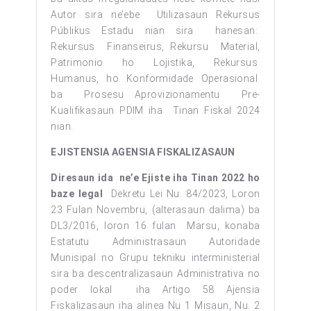
Autor sira ne’ebe Utilizasaun Rekursus
Públikus Estadu nian sira hanesan:
Rekursus Finanseirus, Rekursu Material,
Patrimonio ho Lojistika, Rekursus
Humanus, ho Konformidade Operasional
ba Prosesu Aprovizionamentu Pre-
Kualifikasaun PDIM iha Tinan Fiskal 2024
nian.
EJISTENSIA AGENSIA FISKALIZASAUN
Diresaun ida ne’e Ejiste iha Tinan 2022 ho
baze legal
Dekretu Lei Nu. 84/2023, Loron
23 Fulan Novembru, (alterasaun dalima) ba
DL3/2016, loron 16 fulan Marsu, konaba
Estatutu Administrasaun Autoridade
Munisipal no Grupu tekniku interministerial
sira ba descentralizasaun Administrativa no
poder lokal iha Artigo 58 Ajensia
Fiskalizasaun iha alinea Nu 1 Misaun, Nu. 2