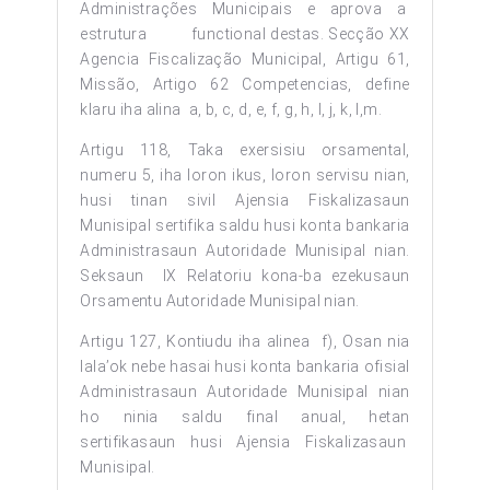
Administrações Municipais e aprova a
estrutura functional destas. Secção XX
Agencia Fiscalização Municipal, Artigu 61,
Missão, Artigo 62 Competencias, define
klaru iha alina a, b, c, d, e, f, g, h, I, j, k, l,m.
Artigu 118, Taka exersisiu orsamental,
numeru 5, iha loron ikus, loron servisu nian,
husi tinan sivil Ajensia Fiskalizasaun
Munisipal sertifika saldu husi konta bankaria
Administrasaun Autoridade Munisipal nian.
Seksaun IX Relatoriu kona-ba ezekusaun
Orsamentu Autoridade Munisipal nian.
Artigu 127, Kontiudu iha alinea f), Osan nia
lala’ok nebe hasai husi konta bankaria ofisial
Administrasaun Autoridade Munisipal nian
ho ninia saldu final anual, hetan
sertifikasaun husi Ajensia Fiskalizasaun
Munisipal.