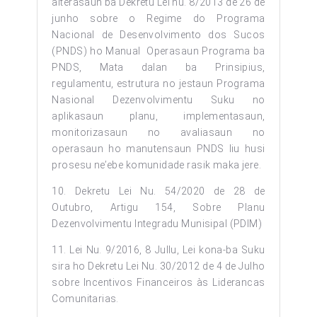
alterasaun ba Dekretu Lei nu. 8/2013 de 26 de
junho sobre o Regime do Programa
Nacional de Desenvolvimento dos Sucos
(PNDS) ho Manual Operasaun Programa ba
PNDS, Mata dalan ba Prinsipius,
regulamentu, estrutura no jestaun Programa
Nasional Dezenvolvimentu Suku no
aplikasaun planu, implementasaun,
monitorizasaun no avaliasaun no
operasaun ho manutensaun PNDS liu husi
prosesu ne’ebe komunidade rasik maka jere.
10. Dekretu Lei Nu. 54/2020 de 28 de
Outubro, Artigu 154, Sobre Planu
Dezenvolvimentu Integradu Munisipal (PDIM)
11. Lei Nu. 9/2016, 8 Jullu, Lei kona-ba Suku
sira ho Dekretu Lei Nu. 30/2012 de 4 de Julho
sobre Incentivos Financeiros às Liderancas
Comunitarias.