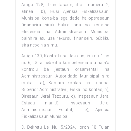
Artigu 128, Tramitasaun, iha numeru 2,
alinea b), Husi Ajensia Fiskalizasaun
Munisipal kona-ba legalidade iha operasaun
finanseira hirak hala’o ona no kona-ba
efisiensia iha Administrasaun Munisipal
bainhira atu uza rekursu finanseiru públiku
sira nebe nia simu.
Artigu 130, Kontrolu ba Jestaun, iha nu 1 ho
nu 6, Sira nebe iha kompetensia atu hala’o
kontrolu ba jestaun orsamental iha
Administrasaun Autoridade Munisipal sira
maka : a), Kamara kontas iha Tribunal
Superior Administrativu, Fiskal no kontas, b),
Diresaun Jeral Tezouru, c), Inspesaun Jeral
Estadu nian,d), Inspesaun Jeral
Administrasaun Estatal, e), Ajensia
Fiskalizasaun Munisipal.
3. Dekretu Lei Nu. 5/2024, loron 18 Fulan