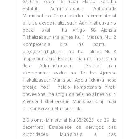
3/2016, loron 16 fulan Marsu, konaba
Estatutu Administrasaun Autoridade
Munisipal no Grupu tekniku interministerial
sira ba descentralizasaun Administrativa no
poder lokal iha Artigo 58 Ajensia
Fiskalizasaun iha alinea Nu 1 Misaun, Nu. 2
Kompetensia sira iha pontu
a,b,c,d,e,f,g,h,j,k,l,m no iha alinea Nu 3
Inspesaun Jeral Estadu nian no Inspesaun
Jeral Administrasaun Estatal nian
akompanha, avalia no fo ba Ajensia
Fiskalizasaun Munisipal Apoiu Tekniku nebe
presija hodi hala’o kompetensia hirak
prevee ona iha artigu ida ne’e, no alinea Nu. 4
Ajensia Fiskalizasaun Munisipal diriji husi
Diretor Servisu Munisipal ida.
2.Diploma Ministerial Nu.85/2023, de 29 de
dezembro, Estabelese os serviços das
Autoridades Munisipais e das