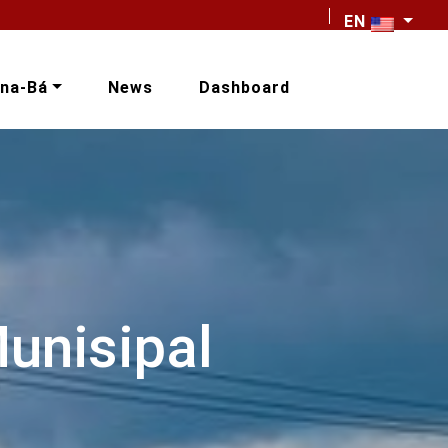
EN
na-Bá
News
Dashboard
unisipal