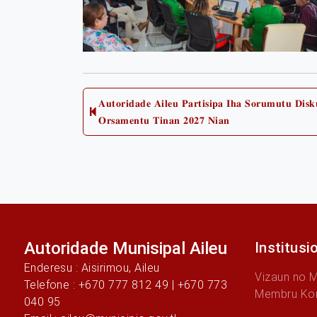
Post
𝐀𝐮𝐭𝐨𝐫𝐢𝐝𝐚𝐝𝐞 𝐀𝐢𝐥𝐞𝐮 𝐏𝐚𝐫𝐭𝐢𝐬𝐢𝐩𝐚 𝐈𝐡𝐚 𝐒𝐨𝐫𝐮𝐦𝐮𝐭𝐮 𝐃𝐢𝐬
Previous
𝐎𝐫𝐬𝐚𝐦𝐞𝐧𝐭𝐮 𝐓𝐢𝐧𝐚𝐧 𝟐𝟎𝟐𝟕 𝐍𝐢𝐚𝐧
post:
navigation
Autoridade Munisipal Aileu
Institusi
Enderesu : Aisirimou, Aileu
Vizaun no 
Telefone : +670 777 812 49 | +670 773
Membru Ko
040 95