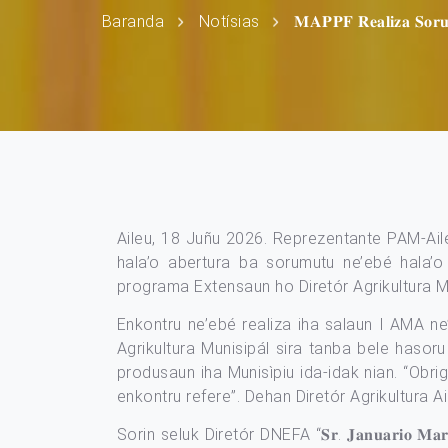
Baranda
Notísias
𝐌𝐀𝐏𝐏𝐅 𝐑𝐞𝐚𝐥𝐢𝐳𝐚 𝐒𝐨𝐫𝐮𝐦
Aileu, 18 Juñu 2026. Reprezentante PAM-Aileu liu husi
hala’o abertura ba sorumutu ne’ebé hala’o
programa Extensaun ho Diretór Agrikultura Mu
Enkontru ne’ebé realiza iha salaun I AMA ne’e, Dire
Agrikultura Munisipál sira tanba bele hasoru
produsaun iha Munisìpiu ida-idak nian. “Obr
enkontru refere”. Dehan Diretór Agrikultura Ai
Sorin seluk Diretór DNEFA “𝐒𝐫. 𝐉𝐚𝐧𝐮𝐚𝐫𝐢