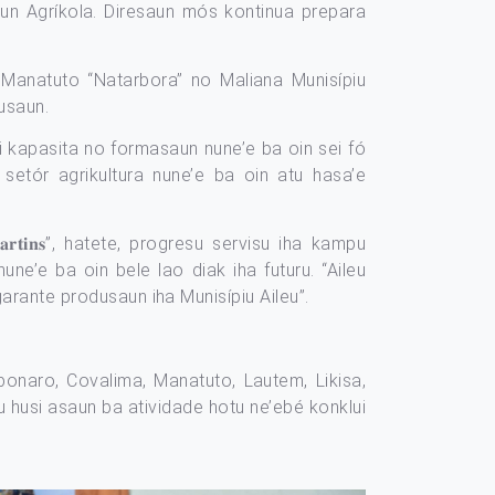
un Agríkola. Diresaun mós kontinua prepara
 Manatuto “Natarbora” no Maliana Munisípiu
dusaun.
di kapasita no formasaun nune’e ba oin sei fó
a setór agrikultura nune’e ba oin atu hasa’e
𝐌𝐚𝐫𝐭𝐢𝐧𝐬”, hatete, progresu servisu iha kampu
ne’e ba oin bele lao diak iha futuru. “Aileu
garante produsaun iha Munisípiu Aileu”.
obonaro, Covalima, Manatuto, Lautem, Likisa,
u husi asaun ba atividade hotu ne’ebé konklui