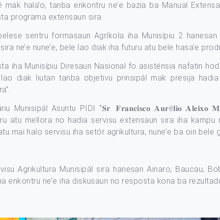
 mak hala’o, tanba enkontru ne’e bazia ba Manual Extensa
sta programa extensaun sira.
belese sentru formasaun Agríkola iha Munisípiu 2 hanesan
ira ne’e nune’e, bele lao diak iha futuru atu bele hasa’e pro
ta iha Munisípiu Diresaun Nasional fo asisténsia nafatin ho
 lao diak liutan tanba objetivu prinsipál mak presija hadi
ra”.
ipál Asuntu PIDI “𝐒𝐫. 𝐅𝐫𝐚𝐧𝐜𝐢𝐬𝐜𝐨 𝐀𝐮𝐫é𝐥𝐢𝐨 𝐀𝐥𝐞𝐢𝐱𝐨 
tru atu mellora no hadia servisu extensaun sira iha kampu nu
u mai halo servisu iha setór agrikultura, nune’e ba oin bele 
rvisu Agrikultura Munisipál sira hanesan Ainaro, Baucau, B
 iha enkontru ne’e iha diskusaun no resposta kona ba rezultad