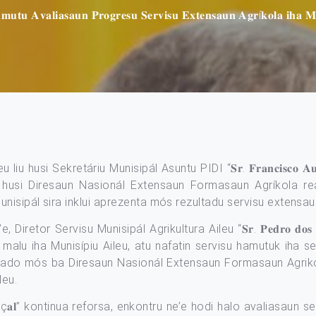
𝐮𝐭𝐮 𝐀𝐯𝐚𝐥𝐢𝐚𝐬𝐚𝐮𝐧 𝐏𝐫𝐨𝐠𝐫𝐞𝐬𝐮 𝐒𝐞𝐫𝐯𝐢𝐬𝐮 𝐄𝐱𝐭𝐞𝐧𝐬𝐚𝐮𝐧 𝐀𝐠𝐫í𝐤𝐨𝐥𝐚 𝐢𝐡𝐚 𝐌𝐮
 Sekretáriu Munisipál Asuntu PIDI “𝐒𝐫. 𝐅𝐫𝐚𝐧𝐜𝐢𝐬𝐜𝐨 𝐀𝐮𝐫é𝐥𝐢𝐨
 husi Diresaun Nasionál Extensaun Formasaun Agríkola re
nisipál sira inklui aprezenta mós rezultadu servisu extensau
tor Servisu Munisipál Agrikultura Aileu “𝐒𝐫. 𝐏𝐞𝐝𝐫𝐨 𝐝𝐨𝐬 𝐒𝐚
 malu iha Munisípiu Aileu, atu nafatin servisu hamutuk iha se
igado mós ba Diresaun Nasionál Extensaun Formasaun Agrikola
leu.
 𝐌𝐚𝐫ç𝐚𝐥” kontinua reforsa, enkontru ne’e hodi halo avaliasa