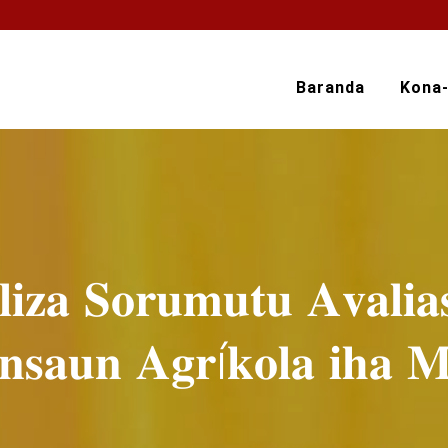
Baranda
Kona
𝐳𝐚 𝐒𝐨𝐫𝐮𝐦𝐮𝐭𝐮 𝐀𝐯𝐚𝐥𝐢𝐚
𝐧𝐬𝐚𝐮𝐧 𝐀𝐠𝐫í𝐤𝐨𝐥𝐚 𝐢𝐡𝐚 𝐌