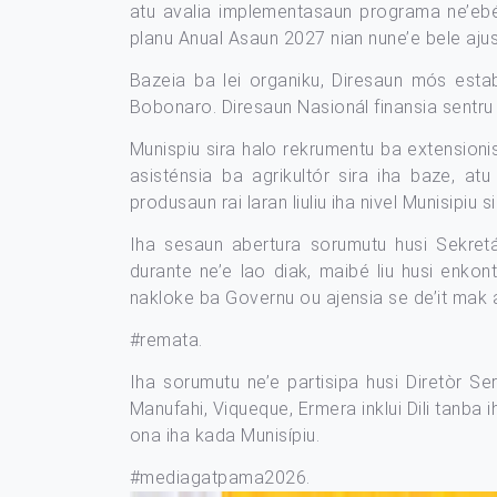
atu avalia implementasaun programa ne’ebé
planu Anual Asaun 2027 nian nune’e bele aju
Bazeia ba lei organiku, Diresaun mós esta
Bobonaro. Diresaun Nasionál finansia sentru s
Munispiu sira halo rekrumentu ba extensionis
asisténsia ba agrikultór sira iha baze, atu
produsaun rai laran liuliu iha nivel Munisipiu si
Iha sesaun abertura sorumutu husi Sekretáriu Munis
durante ne’e lao diak, maibé liu husi enkon
nakloke ba Governu ou ajensia se de’it mak at
#remata
.
Iha sorumutu ne’e partisipa husi Diretòr Se
Manufahi, Viqueque, Ermera inklui Dili tanba
ona iha kada Munisípiu.
#mediagatpama2026
.