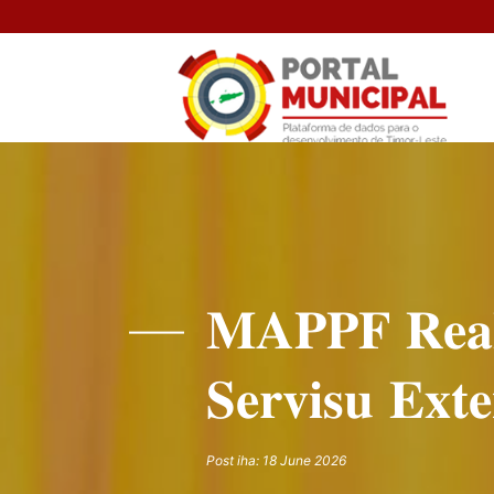
𝐌𝐀𝐏𝐏𝐅 𝐑𝐞𝐚𝐥
𝐒𝐞𝐫𝐯𝐢𝐬𝐮 𝐄𝐱𝐭
Post iha: 18 June 2026