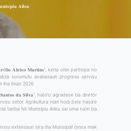
𝐧𝐢𝐬í𝐩𝐢𝐮 𝐀𝐢𝐥𝐞𝐮.
 𝐀𝐥𝐞𝐢𝐱𝐨 𝐌𝐚𝐫𝐭𝐢𝐧𝐬”, kinta ohin partisipa no
aliza sorumutu avaliasaun progresu servisu
n iha tinan 2026.
𝐭𝐨𝐬 𝐝𝐚 𝐒𝐢𝐥𝐯𝐚”, hato’o agradese ba diretór
rvisu setór Agrikultura nian hodi bele hasa’e
 tanba hili Munisípiu Aileu sai uma na’in ba
un servisu extensaun sira iha Munisipál oinsa mak