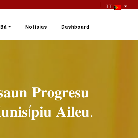
TT
-Bá
Notísias
Dashboard
𝐚𝐮𝐧 𝐏𝐫𝐨𝐠𝐫𝐞𝐬𝐮
𝐧𝐢𝐬í𝐩𝐢𝐮 𝐀𝐢𝐥𝐞𝐮.