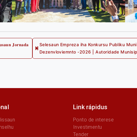
𝐮𝐬𝐚𝐮𝐧 𝐉𝐨𝐫𝐧𝐚𝐝𝐚
Selesaun Empreza iha Konkursu Publiku Munis
Dezenvloviemnto -2026 | Autoridade Munisip
onal
Link rápidus
Missaun
Ponto de interese
nselhu
Investimentu
Tender