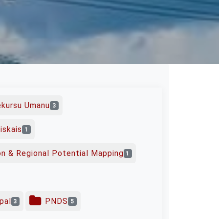
Rekursu Umanu
3
iskais
1
ion & Regional Potential Mapping
1
pal
PNDS
3
5