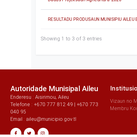
RESULTADU PRODUSAUN MUNISIPIU AILEU 
Showing 1 to 3 of 3 entries
Autoridade Munisipal Aileu
Institusi
Enderesu : Aisirimou, Aileu
Vizaun no 
Telefone : +670 777 812 49 | +670 773
Membru Ko
040 95
Email : aileu@municipio.gov.tl