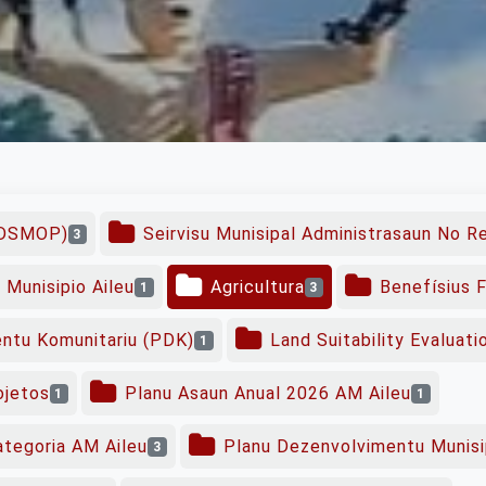
(DSMOP)
Seirvisu Munisipal Administrasaun No 
3
 Munisipio Aileu
Agricultura
Benefísius F
1
3
ntu Komunitariu (PDK)
Land Suitability Evaluat
1
ojetos
Planu Asaun Anual 2026 AM Aileu
1
1
tegoria AM Aileu
Planu Dezenvolvimentu Munisi
3