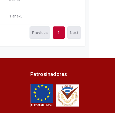
1
anexu
Previous
1
Next
Patrosinadores