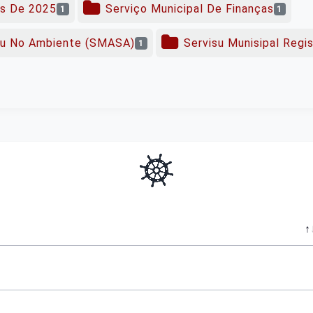
as De 2025
Serviço Municipal De Finanças
1
1
tu No Ambiente (SMASA)
Servisu Munisipal Regi
1