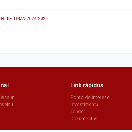
ENTRE TINAN 2024-2025
onal
Link rápidus
Missaun
Ponto de interese
nselhu
Investimentu
Tender
Dokumentus