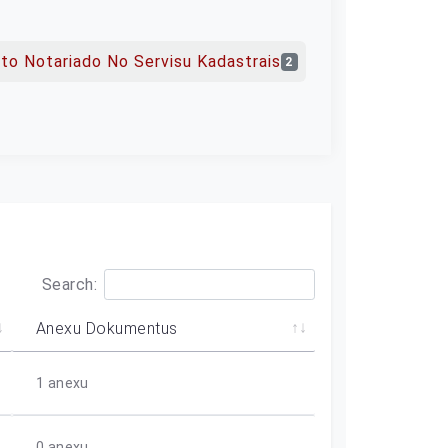
sto Notariado No Servisu Kadastrais
2
Search:
Anexu Dokumentus
1
anexu
0
anexu