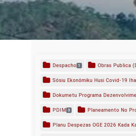
Despacho
Obras Publica 
1
Sósiu Ekonómiku Husi Covid-19 Iha
Dokumetu Programa Dezenvolvime
PDIM
Planeamento No Pr
3
Planu Despezas OGE 2026 Kada Ka