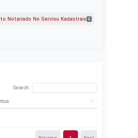
sto Notariado No Servisu Kadastrais
2
Search:
ntus
Previous
1
Next