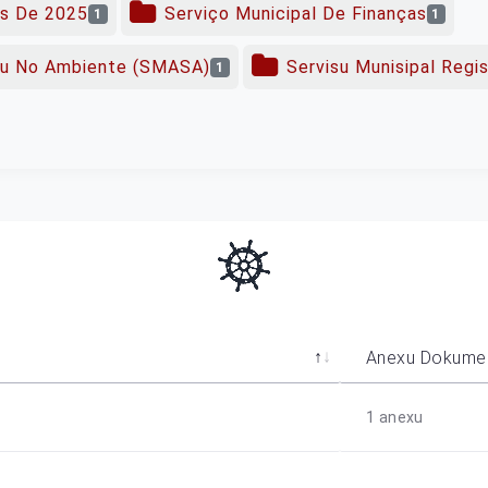
as De 2025
Serviço Municipal De Finanças
1
1
tu No Ambiente (SMASA)
Servisu Munisipal Regi
1
Anexu Dokume
1
anexu