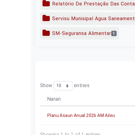
Relatório De Prestação Das Cont
Servisu Munisipal Agua Saneamen
SM-Seguransa Alimentar
1
Show
entries
Naran
Planu Asaun Anual 2026 AM Aileu
Showing 1 to 1 of 1 entries