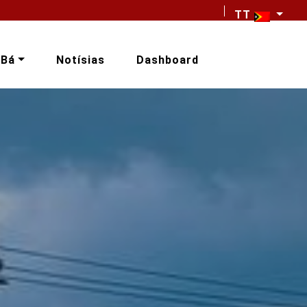
TT
-Bá
Notísias
Dashboard