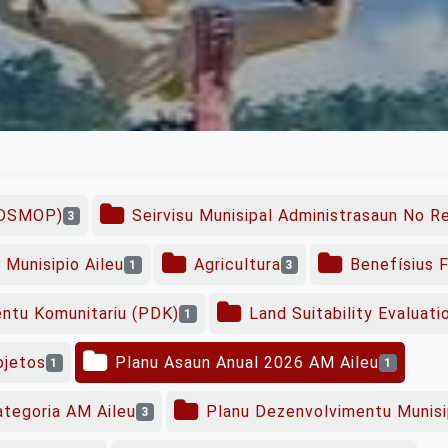
(DSMOP)
Seirvisu Munisipal Administrasaun No 
3
 Munisipio Aileu
Agricultura
Benefísius F
1
3
ntu Komunitariu (PDK)
Land Suitability Evaluat
1
ojetos
Planu Asaun Anual 2026 AM Aileu
1
1
tegoria AM Aileu
Planu Dezenvolvimentu Munisi
3