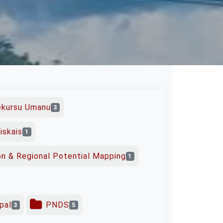
Rekursu Umanu
3
iskais
1
ion & Regional Potential Mapping
1
pal
PNDS
3
5