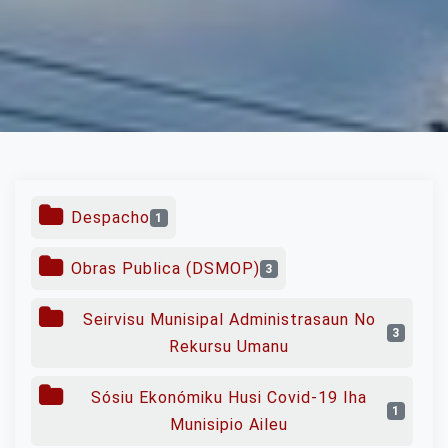
Despacho
1
Obras Publica (DSMOP)
3
Seirvisu Munisipal Administrasaun No
3
Rekursu Umanu
Sósiu Ekonómiku Husi Covid-19 Iha
1
Munisipio Aileu