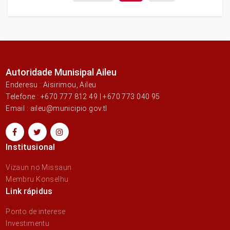
Autoridade Munisipal Aileu
Enderesu : Aisirimou, Aileu
Telefone : +670 777 812 49 | +670 773 040 95
Email : aileu@municipio.gov.tl
Institusional
Vizaun no Missaun
Membru Konselhu
Link rápidus
Ponto de interese
Investimentu