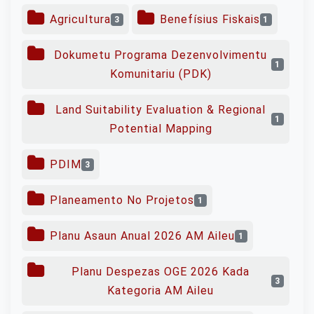
Agricultura
Benefísius Fiskais
3
1
Dokumetu Programa Dezenvolvimentu
1
Komunitariu (PDK)
Land Suitability Evaluation & Regional
1
Potential Mapping
PDIM
3
Planeamento No Projetos
1
Planu Asaun Anual 2026 AM Aileu
1
Planu Despezas OGE 2026 Kada
3
Kategoria AM Aileu