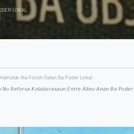
ODER LOKAL
a Hamutuk Iha Forum Dalan Ba Poder Lokal:
𝘕𝘰 𝘙𝘦𝘧𝘰𝘳𝘴𝘢 𝘒𝘰𝘭𝘢𝘣𝘰𝘳𝘢𝘴𝘢𝘶𝘯 𝘌𝘯𝘵𝘳𝘦 𝘈𝘪𝘭𝘦𝘶-𝘈𝘯𝘢𝘯 𝘉𝘢 𝘗𝘰𝘥𝘦𝘳 