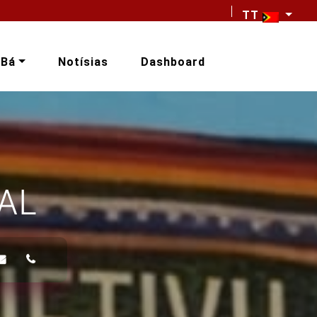
TT
-Bá
Notísias
Dashboard
AL