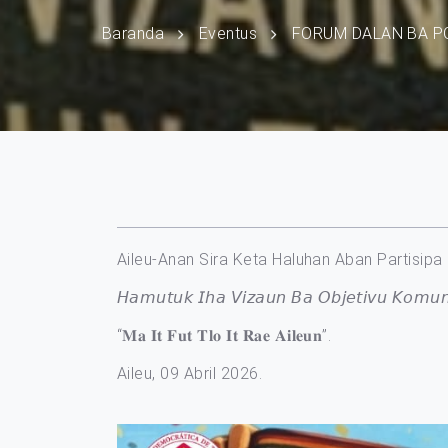
Baranda
Eventus
FORUM DALAN BA P
Aileu-Anan Sira Keta Haluhan Aban Partisip
𝘏𝘢𝘮𝘶𝘵𝘶𝘬 𝘐𝘩𝘢 𝘝𝘪𝘻𝘢𝘶𝘯 𝘉𝘢 𝘖𝘣𝘫𝘦𝘵𝘪𝘷𝘶 𝘒𝘰𝘮𝘶𝘯 
“𝐌𝐚 𝐈𝐭 𝐅𝐮𝐭 𝐓𝐥𝐨 𝐈𝐭 𝐑𝐚𝐞 𝐀𝐢𝐥𝐞𝐮𝐧”.
Aileu, 09 Abril 2026.