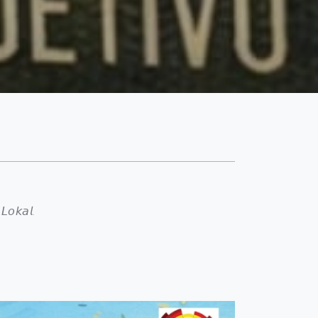
𝘓𝘰𝘬𝘢𝘭.