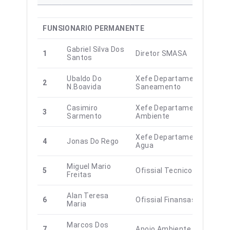
FUNSIONARIO PERMANENTE
Gabriel Silva Dos
1
Diretor SMASA
Santos
Ubaldo Do
Xefe Departamento
2
N.Boavida
Saneamento
Casimiro
Xefe Departamento
3
Sarmento
Ambiente
Xefe Departamento
4
Jonas Do Rego
Agua
Miguel Mario
5
Ofissial Tecnico
Freitas
Alan Teresa
6
Ofissial Finansas
Maria
Marcos Dos
7
Apoio Ambiente