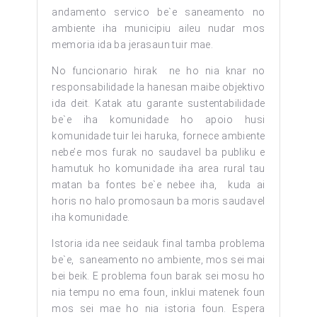
andamento servico be`e saneamento no
ambiente iha municipiu aileu nudar mos
memoria ida ba jerasaun tuir mae.
No funcionario hirak ne ho nia knar no
responsabilidade la hanesan maibe objektivo
ida deit. Katak atu garante sustentabilidade
be`e iha komunidade ho apoio husi
komunidade tuir lei haruka, fornece ambiente
nebe’e mos furak no saudavel ba publiku e
hamutuk ho komunidade iha area rural tau
matan ba fontes be`e nebee iha, kuda ai
horis no halo promosaun ba moris saudavel
iha komunidade.
Istoria ida nee seidauk final tamba problema
be`e, saneamento no ambiente, mos sei mai
bei beik. E problema foun barak sei mosu ho
nia tempu no ema foun, inklui matenek foun
mos sei mae ho nia istoria foun. Espera