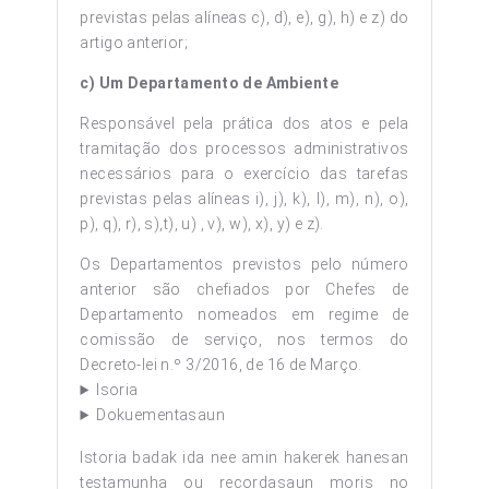
previstas pelas alíneas c), d), e), g), h) e z) do
artigo anterior;
c) Um Departamento de Ambiente
Responsável pela prática dos atos e pela
tramitação dos processos administrativos
necessários para o exercício das tarefas
previstas pelas alíneas i), j), k), l), m), n), o),
p), q), r), s),t), u) , v), w), x), y) e z).
Os Departamentos previstos pelo número
anterior são chefiados por Chefes de
Departamento nomeados em regime de
comissão de serviço, nos termos do
Decreto-lei n.º 3/2016, de 16 de Março.
Isoria
Dokuementasaun
Istoria badak ida nee amin hakerek hanesan
testamunha ou recordasaun moris no