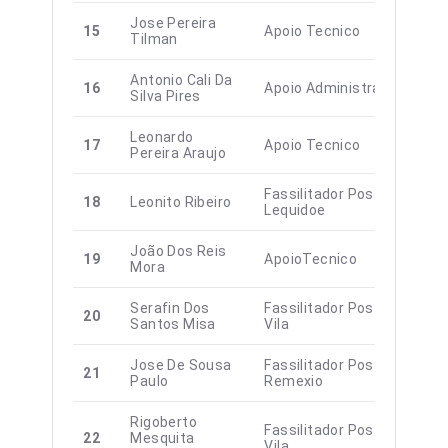
Jose Pereira
15
Apoio Tecnico
Tilman
Antonio Cali Da
16
Apoio Administração
Silva Pires
Leonardo
17
Apoio Tecnico
Pereira Araujo
Fassilitador Postu
18
Leonito Ribeiro
Lequidoe
João Dos Reis
19
ApoioTecnico
Mora
Serafin Dos
Fassilitador Postu Aileu
20
Santos Misa
Vila
Jose De Sousa
Fassilitador Postu
21
Paulo
Remexio
Rigoberto
Fassilitador Postu Aileu
22
Mesquita
Vila