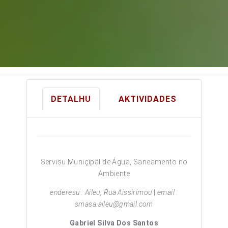
DETALHU
AKTIVIDADES
Servisu Muniçipál de Água, Saneamento no
Ambiente
enderesu : Aileu, Rua Aissirimou
|
email :
smasa.aileu@gmail.com
Gabriel Silva Dos Santos