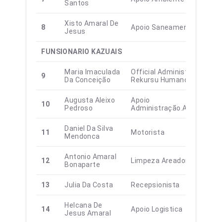
Santos
Xisto Amaral De
8
Apoio Saneamento
Jesus
FUNSIONARIO KAZUAIS
Maria Imaculada
Official Administração E
9
Da Conceição
Rekursu Humanos
Augusta Aleixo
Apoio
10
Pedroso
Administração.Ambiente
Daniel Da Silva
11
Motorista
Mendonca
Antonio Amaral
12
Limpeza Areadores
Bonaparte
13
Julia Da Costa
Recepsionista
Helcana De
14
Apoio Logistica
Jesus Amaral