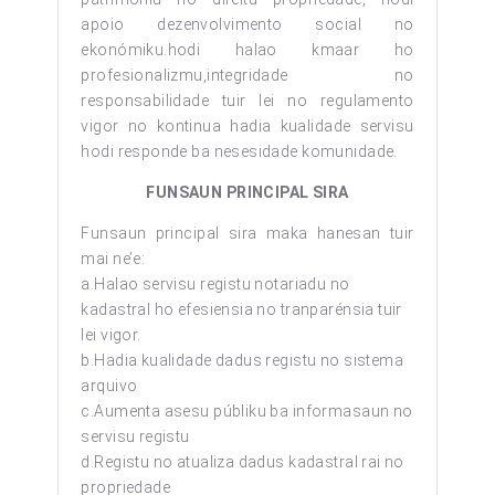
apoio dezenvolvimento social no
ekonómiku.hodi halao kmaar ho
profesionalizmu,integridade no
responsabilidade tuir lei no regulamento
vigor no kontinua hadia kualidade servisu
hodi responde ba nesesidade komunidade.
FUNSAUN PRINCIPAL SIRA
Funsaun principal sira maka hanesan tuir
mai ne’e:
a.Halao servisu registu notariadu no
kadastral ho efesiensia no tranparénsia tuir
lei vigor.
b.Hadia kualidade dadus registu no sistema
arquivo
c.Aumenta asesu públiku ba informasaun no
servisu registu
d.Registu no atualiza dadus kadastral rai no
propriedade