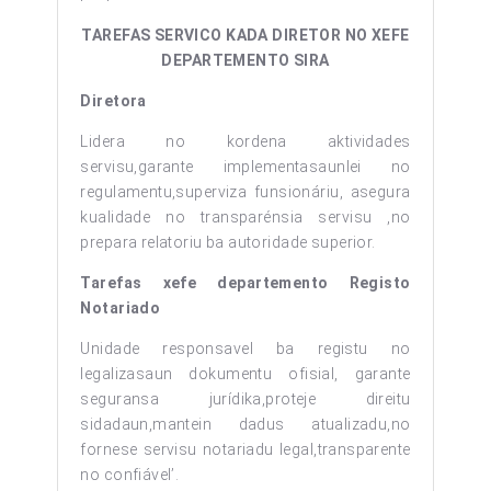
TAREFAS SERVICO KADA DIRETOR NO XEFE
DEPARTEMENTO SIRA
Diretora
Lidera no kordena aktividades
servisu,garante implementasaunlei no
regulamentu,superviza funsionáriu, asegura
kualidade no transparénsia servisu ,no
prepara relatoriu ba autoridade superior.
Tarefas xefe departemento Registo
Notariado
Unidade responsavel ba registu no
legalizasaun dokumentu ofisial, garante
seguransa jurídika,proteje direitu
sidadaun,mantein dadus atualizadu,no
fornese servisu notariadu legal,transparente
no confiável’.