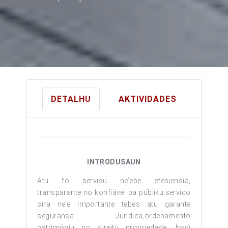
DETALHU
AKTIVIDADES
INTRODUSAUN
Atu fo servisu ne’ebe efesiensia,
transparante no konfiável ba públiku.servico
sira ne’e importante tebes atu garante
seguransa Jurídica,ordenamento
patrimóniu no direitu propriedade, hodi