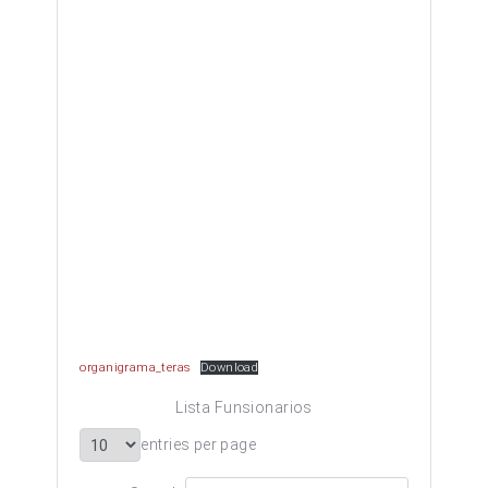
organigrama_teras
Download
Lista Funsionarios
entries per page