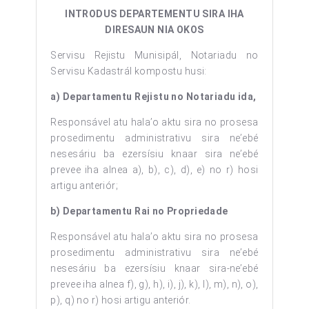
INTRODUS DEPARTEMENTU SIRA IHA
DIRESAUN NIA OKOS
Servisu Rejistu Munisipál, Notariadu no
Servisu Kadastrál kompostu husi:
a) Departamentu Rejistu no Notariadu ida,
Responsável atu hala’o aktu sira no prosesa
prosedimentu administrativu sira ne’ebé
nesesáriu ba ezersísiu knaar sira ne’ebé
prevee iha alnea a), b), c), d), e) no r) hosi
artigu anteriór;
b) Departamentu Rai no Propriedade
Responsável atu hala’o aktu sira no prosesa
prosedimentu administrativu sira ne’ebé
nesesáriu ba ezersísiu knaar sira-ne’ebé
prevee iha alnea f), g), h), i), j), k), l), m), n), o),
p), q) no r) hosi artigu anteriór.