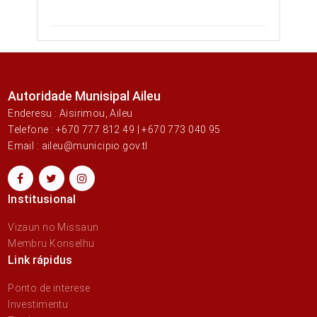
Autoridade Munisipal Aileu
Enderesu : Aisirimou, Aileu
Telefone : +670 777 812 49 | +670 773 040 95
Email : aileu@municipio.gov.tl
Institusional
Vizaun no Missaun
Membru Konselhu
Link rápidus
Ponto de interese
Investimentu