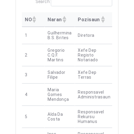
Search:
NO
Naran
Pozisaun
Guilhermina
1
Diretora
B.S. Brites
Gregorio
Xefe Dep
2
C.Q.F.
Registo
Martins
Notariado
Salvador
Xefe Dep
3
Filipe
Terras
Maria
Responsavel
4
Gomes
Administrasaun
Mendonça
Responsavel
Alda Da
5
Rekursu
Costa
Humanus