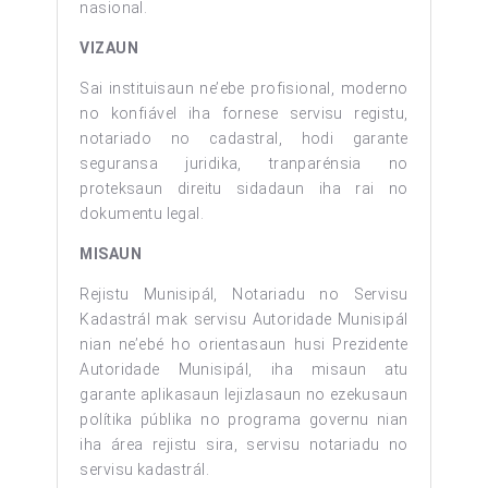
nasional.
VIZAUN
Sai instituisaun ne’ebe profisional, moderno
no konfiável iha fornese servisu registu,
notariado no cadastral, hodi garante
seguransa juridika, tranparénsia no
proteksaun direitu sidadaun iha rai no
dokumentu legal.
MISAUN
Rejistu Munisipál, Notariadu no Servisu
Kadastrál mak servisu Autoridade Munisipál
nian ne’ebé ho orientasaun husi Prezidente
Autoridade Munisipál, iha misaun atu
garante aplikasaun lejizlasaun no ezekusaun
polítika públika no programa governu nian
iha área rejistu sira, servisu notariadu no
servisu kadastrál.