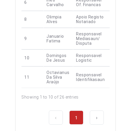
Ines
Responsavel
6
Carvalho
Of. Financas
Olimpia
Apoio Registo
8
Alves
Notariado
Responsavel
Januario
9
Mediasaun/
Fatima
Disputa
Domingos
Responsavel
10
De Jesus
Logistic
Octavianus
Responsavel
11
Da Silva
Identifikasaun
Araὐjo
Showing 1 to 10 of 26 entries
‹
1
›