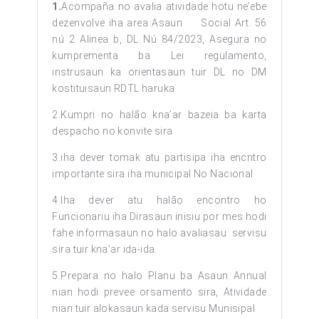
1.
Acompaña no avalia atividade hotu ne’ebe
dezenvolve iha area Asaun Social Art. 56
nú 2 Alinea b, DL Nú 84/2023, Asegura no
kumprementa ba Lei regulamento,
instrusaun ka orientasaun tuir DL no DM
kostituisaun RDTL haruka
2.Kumpri no halão kna’ar bazeia ba karta
despacho no konvite sira
3.iha dever tomak atu partisipa iha encntro
importante sira iha municipal No Nacional
4.Iha dever atu halão encontro ho
Funcionariu iha Dirasaun inisiu por mes hodi
fahe informasaun no halo avaliasau servisu
sira tuir kna’ar ida-ida.
5.Prepara no halo Planu ba Asaun Annual
nian hodi prevee orsamento sira, Atividade
nian tuir alokasaun kada servisu Munisipal