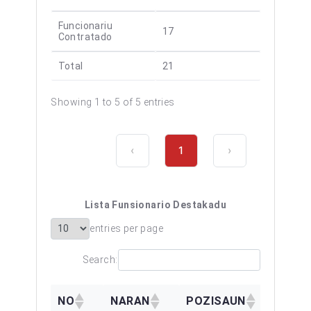
Funcionariu
17
Contratado
Total
21
Showing 1 to 5 of 5 entries
‹
1
›
Lista Funsionario Destakadu
entries per page
Search:
NO
NARAN
POZISAUN
KATE