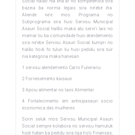
Social halão nia kna’ar no kompetensia sira
bazeia ba norma legais sira ne’ebé iha.
Aliende ne’e mos Programa no
Subprograma sira husi Servisu Municipal
Asaun Social halão maka atu servi’i lais no
mamar liu ba comunidade husi atendemento
sira ne’ebe Servisu Asaun Social kumpri no
halão hodi fo tulun liu husi pedidu sira tuir
nia kategoria maka hanesan
1 servisu atendemento Carro Funerariu
2 Fornesemento kaisaun
3 Apoiu alimentar no laos Alimentar
4 Fortalecimento em antisipasaun socio
economica das muilheres
Sorin seluk mos Servisu Municipal Asaun
Social sempre kolabora no servisu hamutuk
hodi hatan ba pedidu sira liga ho’o Finansas,