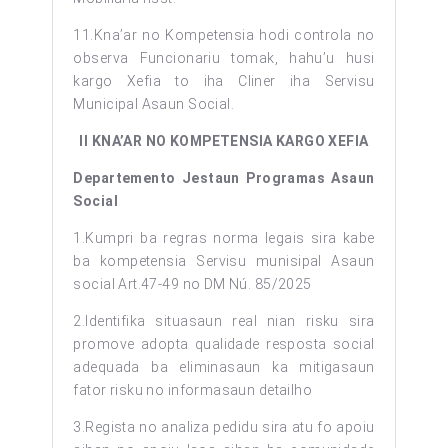
11.Kna’ar no Kompetensia hodi controla no
observa Funcionariu tomak, hahu’u husi
kargo Xefia to iha Cliner iha Servisu
Municipal Asaun Social.
II KNA’AR NO KOMPETENSIA KARGO XEFIA
Departemento Jestaun Programas Asaun
Social
1.Kumpri ba regras norma legais sira kabe
ba kompetensia Servisu munisipal Asaun
social Art.47-49 no DM Nú. 85/2025
2.Identifika situasaun real nian risku sira
promove adopta qualidade resposta social
adequada ba eliminasaun ka mitigasaun
fator risku no informasaun detailho
3.Regista no analiza pedidu sira atu fo apoiu