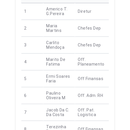
Americo T.
Funci
1
Diretur
G.Pereira
Perm
Maria
Funci
2
Chefes Dep
Martins
Perm
Carlito
Funci
3
Chefes Dep
Mendoça
Perm
Marito De
Off.
Funci
4
Fatima
Planeamento
Perm
Ermi Soares
Funci
5
Off Finansas
Faria
Contr
Paulino
Funci
6
Off. Adm. RH
Oliveira M
Contr
Jacob Da C.
Off. Pat.
Funci
7
Da Costa
Logistica
Contr
Terezinha
Funci
8
Off Finansas