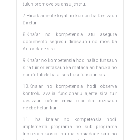
tulun promove balansu jeneru.
7.Hirarkiamente loyal no kumpri ba Desizaun
Diretur
8.Kna’ar no kompetensia atu asegura
documento segredu dirasaun i no mos ba
Autoridade sira
9.Kna’ar no kompetensia hodi halão funsaun
sira tuir orientasaun ka matadalan haruka ho
nune’e labele halai ses husi funsaun sira
10.Kna’ar no kompetensia hodi observa
kontrolu avalia funcionariu ajente sira tuir
desizaun ne’ebe envia mai iha pozisaun
ne’ebe hetan fiar.
11. Iha kna’ar no kompetensia hodi
implementa programa no sub programa
Incluzaun sosial ba iha sosiadade sira no