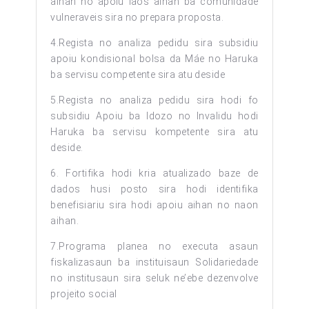
aihan no apoiu laos aihan ba comunidade
vulneraveis sira no prepara proposta.
4.Regista no analiza pedidu sira subsidiu
apoiu kondisional bolsa da Máe no Haruka
ba servisu competente sira atu deside
5.Regista no analiza pedidu sira hodi fo
subsidiu Apoiu ba Idozo no Invalidu hodi
Haruka ba servisu kompetente sira atu
deside.
6. Fortifika hodi kria atualizado baze de
dados husi posto sira hodi identifika
benefisiariu sira hodi apoiu aihan no naon
aihan.
7.Programa planea no executa asaun
fiskalizasaun ba instituisaun Solidariedade
no institusaun sira seluk ne’ebe dezenvolve
projeito social