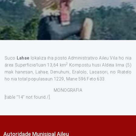
Suco
Lahae
lokaliza iha posto Administrativo Aileu Vila ho nia
2
área Superficie/luan 13,64 km
Kompostu husi Aldeia lima (5)
mak hanesan, Lahae, Denuhuni, Eralolo, Lacasori, no Riatelo
ho nia total populasaun 1229, Mane 596 Feto 633.
MONOGRAFIA
[table “14” not found /]
Autoridade Munisipal Aileu