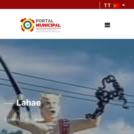
TT
Lahae
Baranda
Lahae