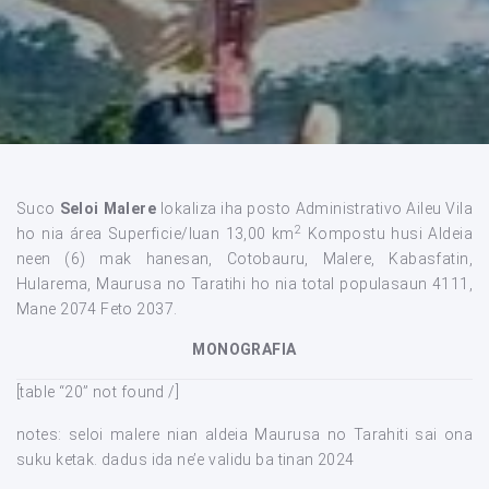
Suco
Seloi Malere
lokaliza iha posto Administrativo Aileu Vila
2
ho nia área Superficie/luan 13,00 km
Kompostu husi Aldeia
neen (6) mak hanesan, Cotobauru, Malere, Kabasfatin,
Hularema, Maurusa no Taratihi ho nia total populasaun 4111,
Mane 2074 Feto 2037.
MONOGRAFIA
[table “20” not found /]
notes: seloi malere nian aldeia Maurusa no Tarahiti sai ona
suku ketak. dadus ida ne’e validu ba tinan 2024