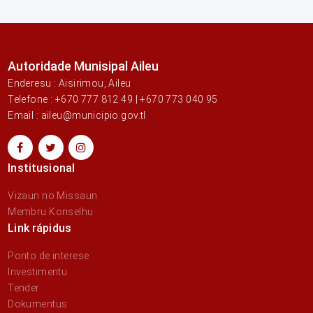
Autoridade Munisipal Aileu
Enderesu : Aisirimou, Aileu
Telefone : +670 777 812 49 | +670 773 040 95
Email : aileu@municipio.gov.tl
Institusional
Vizaun no Missaun
Membru Konselhu
Link rápidus
Ponto de interese
Investimentu
Tender
Dokumentus