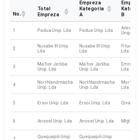
Empreza
Emprez
Total
Kategoria
Katego
No.
Empreza
A
B
Aileu Ba 
1
Padua Unip. Lda
Padua Unip. Lda
Unip. Ld
Nusabe III Unip.
Nusabe III Unip.
Fitun Fou
2
Lda
Lda
Lda
Ma'hor Jerliba
Ma'hor Jerliba
Emmanue
3
Unip. Lda
Unip. Lda
Lda
Northlandmasha
Northlandmasha
Mortiule
4
Unip. Lda
Unip. Lda
Lda
5
Ersoi Unip. Lda
Ersoi Unip. Lda
Qivan Un
6
Anosel Unip. Lda
Anosel Unip. Lda
Miglen U
Quequepili Unip.
Quequepili Unip.
7