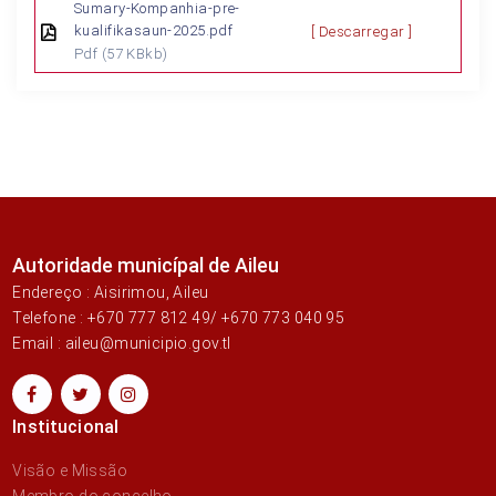
Sumary-Kompanhia-pre-
kualifikasaun-2025.pdf
[ Descarregar ]
Pdf
(57 KBkb)
Autoridade municípal de Aileu
Endereço : Aisirimou, Aileu
Telefone : +670 777 812 49/ +670 773 040 95
Email : aileu@municipio.gov.tl
Institucional
Visão e Missão