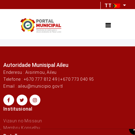
TT
Autoridade Munisipal Aileu
Enderesu : Aisirimou, Aileu
Telefone : +670 777 812 49 | +670 773 040 95
Email : aileu@municipio.gov.tl
Institusional
Vizaun no Missaun
Membru Konselhu
Link rápidus