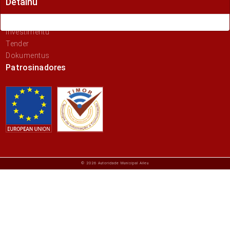
Detalhu
Ponto de interese
Investimentu
Tender
Dokumentus
Patrosinadores
© 2026 Autoridade Munisipal Aileu