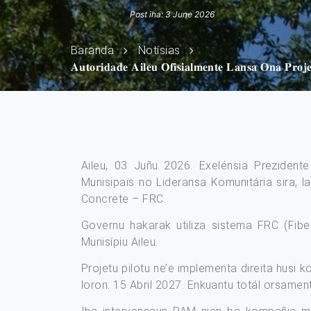
Post iha: 3 June 2026
Baranda
Notísias
𝐀𝐮𝐭𝐨𝐫𝐢𝐝𝐚𝐝𝐞 𝐀𝐢𝐥𝐞𝐮 𝐎𝐟𝐢𝐬𝐢𝐚𝐥𝐦𝐞𝐧𝐭𝐞 𝐋𝐚𝐧𝐬𝐚 𝐎𝐧𝐚 𝐏𝐫𝐨
Aileu, 03 Juñu 2026. Exelénsia Prezidente Auto
Munisipais no Lideransa Komunitária sira, l
Concrete – FRC.
Governu hakarak utiliza sistema FRC (Fibe
Munisípiu Aileu.
Projetu pilotu ne’e implementa direita husi k
loron: 15 Abril 2027. Enkuantu totál orsamen