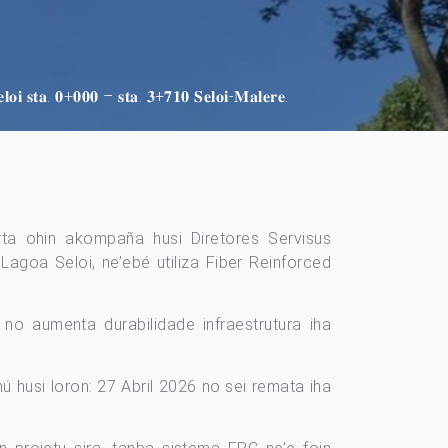
𝐥𝐨𝐢 𝐬𝐭𝐚. 𝟎+𝟎𝟎𝟎 – 𝐬𝐭𝐚. 𝟑+𝟕𝟏𝟎 𝐒𝐞𝐥𝐨𝐢-𝐌𝐚𝐥𝐞𝐫𝐞.
”, kuarta ohin akompaña husi Diretores Servisus
Lagoa Seloi, ne’ebé utiliza Fiber Reinforced
no aumenta durabilidade infraestrutura iha
hú husi loron: 27 Abril 2026 no sei remata iha