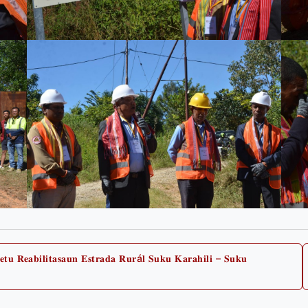
𝐞𝐭𝐮 𝐑𝐞𝐚𝐛𝐢𝐥𝐢𝐭𝐚𝐬𝐚𝐮𝐧 𝐄𝐬𝐭𝐫𝐚𝐝𝐚 𝐑𝐮𝐫á𝐥 𝐒𝐮𝐤𝐮 𝐊𝐚𝐫𝐚𝐡𝐢𝐥𝐢 – 𝐒𝐮𝐤𝐮
Previous
post: