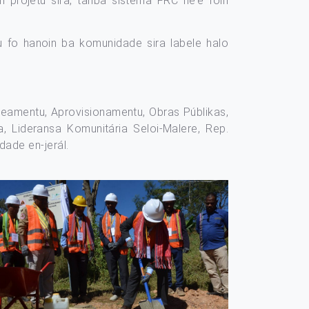
projetu sira, tanba sistema FRC ne’e foin
u fo hanoin ba komunidade sira labele halo
aneamentu, Aprovisionamentu, Obras Públikas,
a, Lideransa Komunitária Seloi-Malere, Rep.
dade en-jerál.