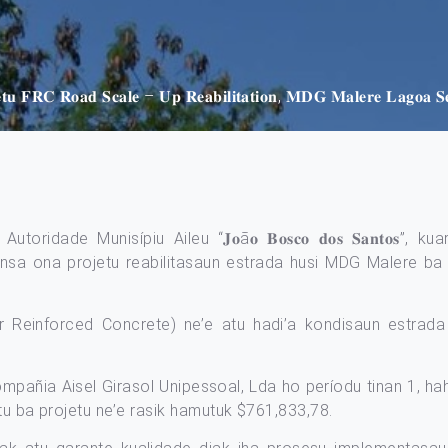
𝐣𝐞𝐭𝐮 𝐅𝐑𝐂 𝐑𝐨𝐚𝐝 𝐒𝐜𝐚𝐥𝐞 – 𝐔𝐩 𝐑𝐞𝐚𝐛𝐢𝐥𝐢𝐭𝐚𝐭𝐢𝐨𝐧, 𝐌𝐃𝐆 𝐌𝐚𝐥𝐞𝐫𝐞 𝐋𝐚𝐠𝐨𝐚 𝐒𝐞
ridade Munisípiu Aileu “𝐉𝐨ã𝐨 𝐁𝐨𝐬𝐜𝐨 𝐝𝐨𝐬 𝐒𝐚𝐧𝐭𝐨𝐬
ansa ona projetu reabilitasaun estrada husi MDG Malere ba 
r Reinforced Concrete) ne’e atu hadi’a kondisaun estrada 
ompañia Aisel Girasol Unipessoal, Lda ho períodu tinan 1, ha
tu ba projetu ne’e rasik hamutuk $761,833,78.