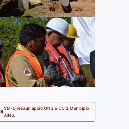
SM-Diresaun apoio ONG e OC’S Municipio
Next
Aileu.
post: