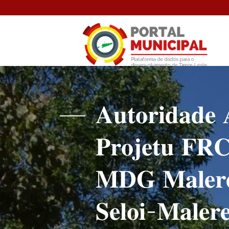
𝐀𝐮𝐭𝐨𝐫𝐢𝐝𝐚𝐝𝐞 
𝐏𝐫𝐨𝐣𝐞𝐭𝐮 𝐅𝐑𝐂
𝐌𝐃𝐆 𝐌𝐚𝐥𝐞𝐫𝐞 
𝐒𝐞𝐥𝐨𝐢-𝐌𝐚𝐥𝐞𝐫