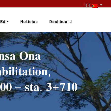
TT
-Bá
Notísias
Dashboard
𝐧𝐬𝐚 𝐎𝐧𝐚
𝐥𝐢𝐭𝐚𝐭𝐢𝐨𝐧,
𝟎𝟎 – 𝐬𝐭𝐚. 𝟑+𝟕𝟏𝟎