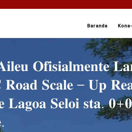
Baranda
Kona
𝐢𝐥𝐞𝐮 𝐎𝐟𝐢𝐬𝐢𝐚𝐥𝐦𝐞𝐧𝐭𝐞 𝐋
 𝐑𝐨𝐚𝐝 𝐒𝐜𝐚𝐥𝐞 – 𝐔𝐩 𝐑𝐞𝐚𝐛
𝐋𝐚𝐠𝐨𝐚 𝐒𝐞𝐥𝐨𝐢 𝐬𝐭𝐚. 𝟎+
.