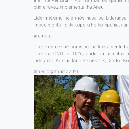
Iha intervensaun PAM nian ba kompañia ma
primeiravez implementa iha Aileu.
Líder máximu ne’e mós husu ba Lideransa K
impedimentu, tenki kopera ho kompañia, nune’
#remata
.
Diretores ne’ebé partisipa iha lansamentu b
Diretóra ONG no OC’s, partisipa hamutuk mó
Lideransa Komunitária Seloi-kraik, Diretór 
#mediagatpama2026
.