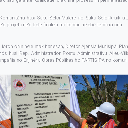
k atu garante kualidade diak iha prosesu implementasaun 
omunitária husi Suku Seloi-Malere no Suku Seloi-kraik at
e projetu ne’e bele finaliza tuir tempu ne’ebé termina ona.
a loron ohin ne’e mak hanesan, Diretór Ajénsia Munisipál Pl
s husi Rep. Administrador Postu Administrativu Aileu-Vill
Kompañia no Enjinériu Obras Públikas ho PARTISIPA no komuni