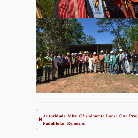
Post
𝐀𝐮𝐭𝐨𝐫𝐢𝐝𝐚𝐝𝐞 𝐀𝐢𝐥𝐞𝐮 𝐎𝐟𝐢𝐬𝐢𝐚𝐥𝐦𝐞𝐧𝐭𝐞 𝐋𝐚𝐧𝐬𝐚 𝐎𝐧𝐚 𝐏𝐫𝐨
𝐅𝐚𝐝𝐚𝐛𝐥𝐨𝐤𝐨, 𝐑𝐞𝐦𝐞𝐱𝐢𝐨.
navigation