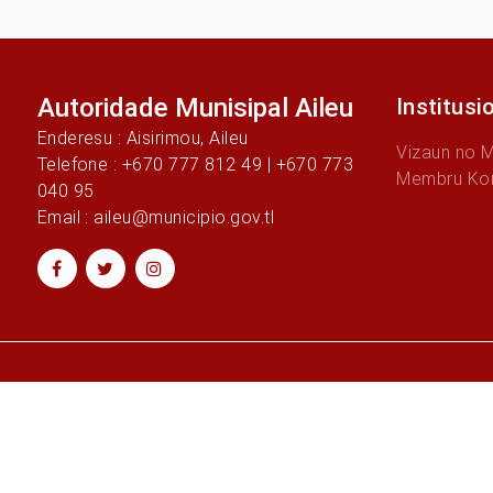
Autoridade Munisipal Aileu
Institusi
Enderesu : Aisirimou, Aileu
Vizaun no 
Telefone : +670 777 812 49 | +670 773
Membru Ko
040 95
Email : aileu@municipio.gov.tl