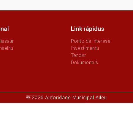
onal
Link rápidus
Missaun
Ponto de interese
nselhu
Investimentu
Tender
Dokumentus
© 2026 Autoridade Munisipal Aileu