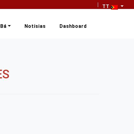
TT
-Bá
Notísias
Dashboard
ES