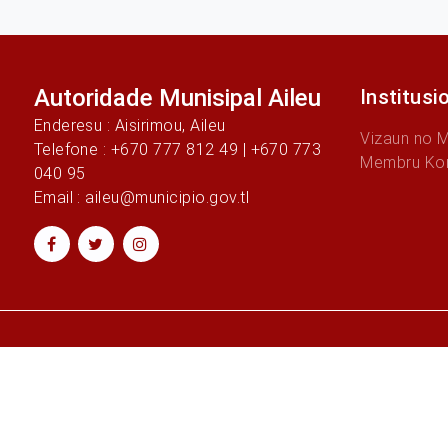
Autoridade Munisipal Aileu
Institusi
Enderesu : Aisirimou, Aileu
Vizaun no 
Telefone : +670 777 812 49 | +670 773
Membru Ko
040 95
Email : aileu@municipio.gov.tl