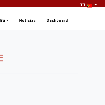
TT
-Bá
Notísias
Dashboard
E