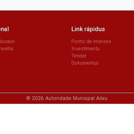
onal
Link rápidus
Missaun
Ponto de interese
nselhu
Investimentu
Tender
Dokumentus
© 2026 Autoridade Munisipal Aileu