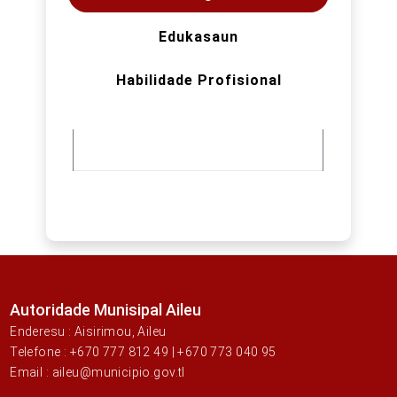
Edukasaun
Habilidade Profisional
Autoridade Munisipal Aileu
Enderesu : Aisirimou, Aileu
Telefone : +670 777 812 49 | +670 773 040 95
Email : aileu@municipio.gov.tl