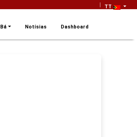
TT
-Bá
Notísias
Dashboard