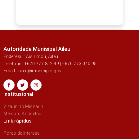
Autoridade Munisipal Aileu
Enderesu : Aisirimou, Aileu
Telefone : +670 777 812 49 | +670 773 040 95
Email : aileu@municipio.gov.tl
Institusional
Vizaun no Missaun
Membru Konselhu
Link rápidus
Ponto de interese