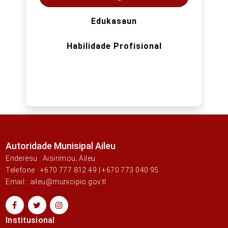
Edukasaun
Habilidade Profisional
Autoridade Munisipal Aileu
Enderesu : Aisirimou, Aileu
Telefone : +670 777 812 49 | +670 773 040 95
Email : aileu@municipio.gov.tl
Institusional