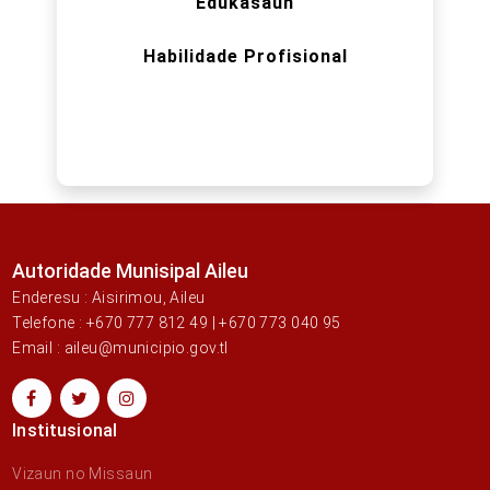
Edukasaun
Habilidade Profisional
Autoridade Munisipal Aileu
Enderesu : Aisirimou, Aileu
Telefone : +670 777 812 49 | +670 773 040 95
Email : aileu@municipio.gov.tl
Institusional
Vizaun no Missaun