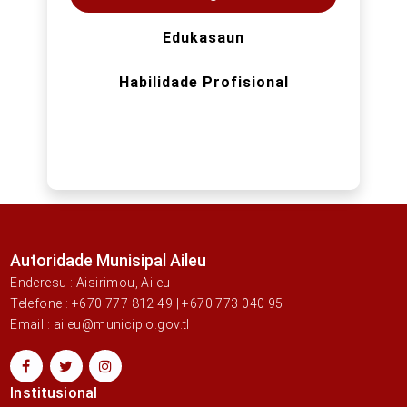
Edukasaun
Habilidade Profisional
Autoridade Munisipal Aileu
Enderesu : Aisirimou, Aileu
Telefone : +670 777 812 49 | +670 773 040 95
Email : aileu@municipio.gov.tl
Institusional