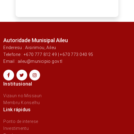
Autoridade Munisipal Aileu
Enderesu : Aisirimou, Aileu
Telefone : +670 777 812 49 | +670 773 040 95
Email : aileu@municipio.gov.tl
Institusional
Vizaun no Missaun
Membru Konselhu
Link rápidus
Ponto de interese
Investimentu