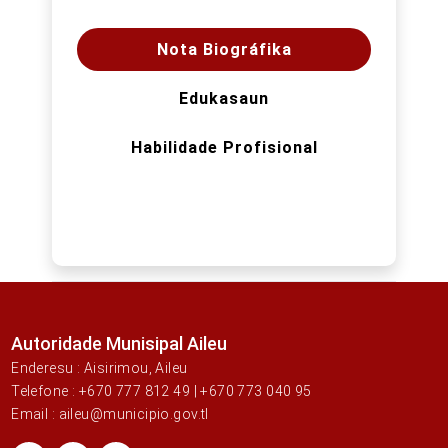
Nota Biográfika
Edukasaun
Habilidade Profisional
Autoridade Munisipal Aileu
Enderesu : Aisirimou, Aileu
Telefone : +670 777 812 49 | +670 773 040 95
Email : aileu@municipio.gov.tl