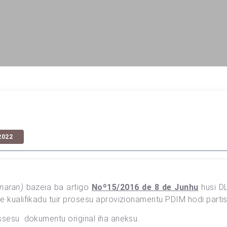
2022
 naran)
bazeia ba artigo
Noº15/2016 de 8 de Junhu
husi D
e kualifikadu tuir prosesu aprovizionamentu PDIM hodi partis
assesu dokumentu original iha aneksu.