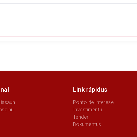
onal
Link rápidus
Missaun
Ponto de interese
nselhu
Investimentu
Tender
Dokumentus