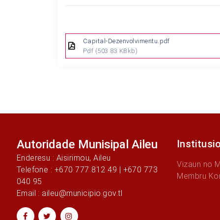
Capital-Dezenvolvimentu.pdf
Pdf
(503.83 KBkb)
Autoridade Munisipal Aileu
Institusi
Enderesu : Aisirimou, Aileu
Vizaun no 
Telefone : +670 777 812 49 | +670 773
Membru Ko
040 95
Email : aileu@municipio.gov.tl