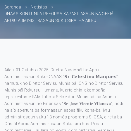
Baranda
Notísias
DNAAS KONTUNUA REFORSA KAPASITASAUN BA OFFIÁL
APOIU ADMINISTRASAUN SUKU SIRA IHA AILEU
Aileu, 01 Outubro 2025. Diretor Nasionál ba Apoiu
Administrasaun Suku-DNAAS “𝗦𝗿. 𝗖𝗲𝗹𝗲𝘀𝘁𝗶𝗻𝗼 𝗠𝗮𝗿𝗾𝘂𝗲𝘀”
hamutuk ho Diretor Servisu Munisipál ONG no Diretor Servisu
Munisipál Rekursu Humanu, kuarta ohin, akompaña
reprezentante PAM liuhosi Sekretáriu Munisipál ba Asuntu
Administrasaun no Finansas “𝐒𝐫. 𝐉𝐨𝐬é 𝐕𝐢𝐜𝐞𝐧𝐭𝐞 𝐕𝐢𝐥𝐚𝐧𝐨𝐯𝐚”, hodi
hala’o abertura ba formasaun espesífiku kona-ba livru
administrasaun suku 18 nomós programa SIIGSA, direita ba
Ofisiál Apoiu Administrasaun Suku sira husi Postu
Administrativu Laulara no Postu Administrativu Remexiu.