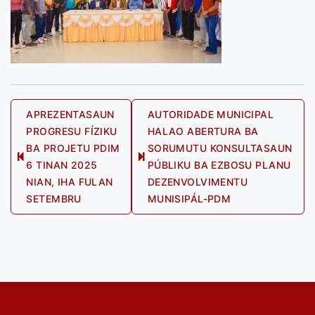
Post
APREZENTASAUN
AUTORIDADE MUNICIPAL
PROGRESU FÍZIKU
HALAO ABERTURA BA
navigation
BA PROJETU PDIM
SORUMUTU KONSULTASAUN
Previous
Next
6 TINAN 2025
PÚBLIKU BA EZBOSU PLANU
post:
post:
NIAN, IHA FULAN
DEZENVOLVIMENTU
SETEMBRU
MUNISIPÁL-PDM