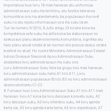
Importánsia husi livru 18 mak hanesan atu uniformiza
administrasaun suku iha territóriu, atu fasilita lideransa
komunitária sira nia atendementu ba populasaun iha nivél
suku no atu rejistu informasaun sira iha suku laran.
Tuir lei-númeru 9/2016, 8 Juñu artigu 23 ko’alia kona-ba
kompeténsia xefe suku iha aliña kona-ba elaborasaun no
ezekusaun planu dezenvolvimentu komunitária, signifika atu
halo planu anuál ne’ebé di’ak normal ne’e presiza dadus ne’ebé
kredível no atuál. Ho nune’e Ministériu Administrasaun Estatal
liuhosi Diresaun Nasionál Apoiu Administrasaun Suku
estabelese livru administrasaun iha suku sira.
Livru Administrasaun Suku fahe ba grupu tolu mak hanesan,
livru administrasaun suku hahú A1 to’o A11, Livru
administrasaun populasaun BI to’o B5 no livru administrasaun
dezenvolvimentu C1-C2.
#. Funsaun husi Livru Administrasaun Suku A1 to’o A11 mak
hanesan: livru A1 kona-ba livru desizaun konsellu suku, A2
livru desizaun suku, A3 livru infertáriu suku, A4 livru ajenda
karta sai, A5 livru ajenda karta tama, A6 livru espedisaun, A7