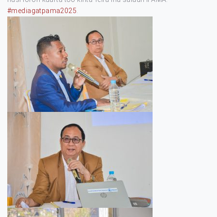
#mediagatpama2025
.