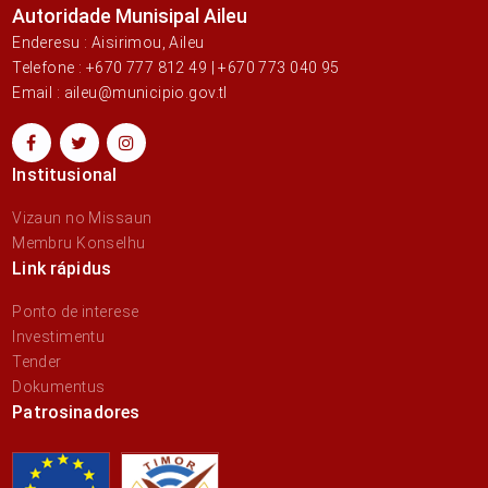
Autoridade Munisipal Aileu
Enderesu : Aisirimou, Aileu
Telefone : +670 777 812 49 | +670 773 040 95
Email : aileu@municipio.gov.tl
Institusional
Vizaun no Missaun
Membru Konselhu
Link rápidus
Ponto de interese
Investimentu
Tender
Dokumentus
Patrosinadores