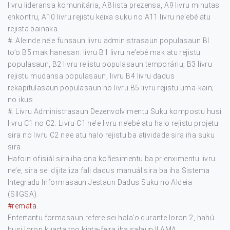
livru lideransa komunitária, A8 lista prezensa, A9 livru minutas
enkontru, A10 livru rejistu keixa suku no A11 livru neʼebé atu
rejista bainaka.
#. Aleinde ne’e funsaun livru administrasaun populasaun BI
to’o B5 mak hanesan: livru B1 livru neʼebé mak atu rejistu
populasaun, B2 livru rejistu populasaun temporáriu, B3 livru
rejistu mudansa populasaun, livru B4 livru dadus
rekapitulasaun populasaun no livru B5 livru rejistu uma-kain;
no ikus
#. Livru Administrasaun Dezenvolvimentu Suku kompostu husi
livru C1 no C2. Livru C1 ne’e livru ne’ebé atu halo rejistu projetu
sira no livru C2 ne’e atu halo rejistu ba atividade sira iha suku
sira.
Hafoin ofisiál sira iha ona koñesimentu ba prienximentu livru
ne’e, sira sei dijitaliza fali dadus manuál sira ba iha Sistema
Integradu Informasaun Jestaun Dadus Suku no Aldeia
(SIIGSA).
#remata
.
Entertantu formasaun refere sei hala’o durante loron 2, hahú
husi loron kuarta too kinta-feira iha salaun II AMA.