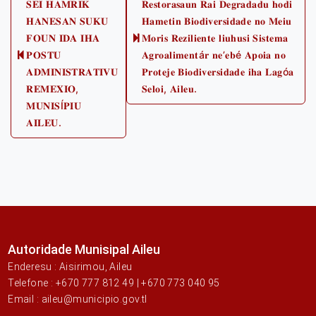
𝐒𝐄𝐈 𝐇𝐀𝐌𝐑𝐈𝐊
𝐑𝐞𝐬𝐭𝐨𝐫𝐚𝐬𝐚𝐮𝐧 𝐑𝐚𝐢 𝐃𝐞𝐠𝐫𝐚𝐝𝐚𝐝𝐮 𝐡𝐨𝐝𝐢
navigation
𝐇𝐀𝐍𝐄𝐒𝐀𝐍 𝐒𝐔𝐊𝐔
𝐇𝐚𝐦𝐞𝐭𝐢𝐧 𝐁𝐢𝐨𝐝𝐢𝐯𝐞𝐫𝐬𝐢𝐝𝐚𝐝𝐞 𝐧𝐨 𝐌𝐞𝐢𝐮
𝐅𝐎𝐔𝐍 𝐈𝐃𝐀 𝐈𝐇𝐀
𝐌𝐨𝐫𝐢𝐬 𝐑𝐞𝐳𝐢𝐥𝐢𝐞𝐧𝐭𝐞 𝐥𝐢𝐮𝐡𝐮𝐬𝐢 𝐒𝐢𝐬𝐭𝐞𝐦𝐚
Next
𝐏𝐎𝐒𝐓𝐔
𝐀𝐠𝐫𝐨𝐚𝐥𝐢𝐦𝐞𝐧𝐭á𝐫 𝐧𝐞’𝐞𝐛é 𝐀𝐩𝐨𝐢𝐚 𝐧𝐨
Previous
post:
𝐀𝐃𝐌𝐈𝐍𝐈𝐒𝐓𝐑𝐀𝐓𝐈𝐕𝐔
𝐏𝐫𝐨𝐭𝐞𝐣𝐞 𝐁𝐢𝐨𝐝𝐢𝐯𝐞𝐫𝐬𝐢𝐝𝐚𝐝𝐞 𝐢𝐡𝐚 𝐋𝐚𝐠ó𝐚
post:
𝐑𝐄𝐌𝐄𝐗𝐈𝐎,
𝐒𝐞𝐥𝐨𝐢, 𝐀𝐢𝐥𝐞𝐮.
𝐌𝐔𝐍𝐈𝐒Í𝐏𝐈𝐔
𝐀𝐈𝐋𝐄𝐔.
Autoridade Munisipal Aileu
Enderesu : Aisirimou, Aileu
Telefone : +670 777 812 49 | +670 773 040 95
Email : aileu@municipio.gov.tl