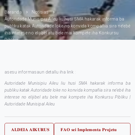
Baranda
Notísias
Autoridade Munisipiu Aileu liu husi SMA hakarak informa ba
publiku katak Autoridade loke no konvida kompañia sira ne’ebé
iha interese no elijibel atu bele mai kompete iha Konkursu
Pibliku
asesu informasaun detallu iha link :
Autoridade Munisipiu Aileu liu husi SMA hakarak informa ba
publiku katak Autoridade loke no konvida kompañia sira ne’ebé iha
interese no elijibel atu bele mai kompete iha Konkursu Pibliku |
Autoridade Munisipal Aileu
Post
𝐀𝐋𝐃𝐄𝐈𝐀 𝐀𝐈𝐊𝐔𝐑𝐔𝐒
𝐅𝐀𝐎 𝐬𝐞𝐢 𝐈𝐦𝐩𝐥𝐞𝐦𝐞𝐧𝐭𝐚 𝐏𝐫𝐨𝐣𝐞𝐭𝐮