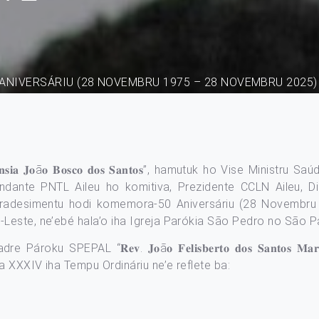
ANIVERSÁRIU (28 NOVEMBRU 1975 – 28 NOVEMBRU 2025
 𝐉𝐨ã𝐨 𝐁𝐨𝐬𝐜𝐨 𝐝𝐨𝐬 𝐒𝐚𝐧𝐭𝐨𝐬”, hamutuk ho Vise Ministru Saú
andante PNTL Aileu ho komitiva, Prezidente CCLN Aileu, D
isa agradesimentu hodi komemora-50 Aniversáriu (28 Novem
este, ne’ebé hala’o iha Igreja Parókia São Pedro no São Pa
ku SPEPAL “𝐑𝐞𝐯. 𝐉𝐨ã𝐨 𝐅𝐞𝐥𝐢𝐬𝐛𝐞𝐫𝐭𝐨 𝐝𝐨𝐬 𝐒𝐚𝐧𝐭𝐨𝐬 
ba Semana XXXIV iha Tempu Ordináriu ne’e reflete ba: