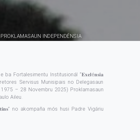
) PROKLAMASAUN INDEPENDÉNSIA
de ba Fortalesimentu Institusionál “𝐄𝐱𝐞𝐥é𝐧𝐬𝐢𝐚
iretores Servisus Munisipais no Delegasaun
bru 1975 – 28 Novembru 2025) Proklamasaun
ulo Aileu.
𝐌𝐚𝐫𝐭𝐢𝐧𝐬” no akompaña mós husi Padre Vigáriu