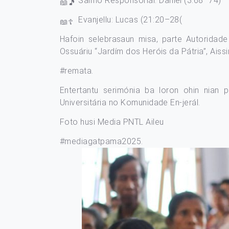
Salmo Responsoriál: Daniel (3:68–74)
Evanjellu: Lucas (21:20–28(
Hafoin selebrasaun misa, parte Autoridad
Ossuáriu “Jardím dos Heróis da Pátria”, Aissir
#remata
.
Entertantu serimónia ba loron ohin nian pa
Universitária no Komunidade En-jerál.
Foto husi Media PNTL Aileu
#mediagatpama2025
.