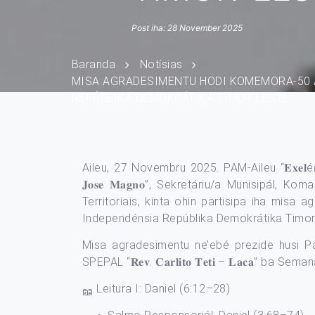
Post iha: 28 November 2025
Baranda
Notísias
MISA AGRADESIMENTU HODI KOMEMORA-50 
REPÚBLIKA DEMOKRÁTIKA TIMOR-LESTE
Aileu, 27 Novembru 2025. PAM-Aileu “𝐄𝐱𝐞𝐥é𝐧𝐬𝐢
𝐉𝐨𝐬𝐞 𝐌𝐚𝐠𝐧𝐨”, S
ekretáriu/a Munisipál, Kom
Territoriais, kinta ohin partisipa iha m
Independénsia Repúblika Demokrátika Timor-L
Misa agradesimentu ne’ebé prezide husi Padre Páro
SPEPAL “𝐑𝐞𝐯. 𝐂𝐚𝐫𝐥𝐢𝐭𝐨 𝐓𝐞𝐭𝐢 – 𝐋𝐚𝐜𝐚” 
Leitura I: Daniel (6:12–28)