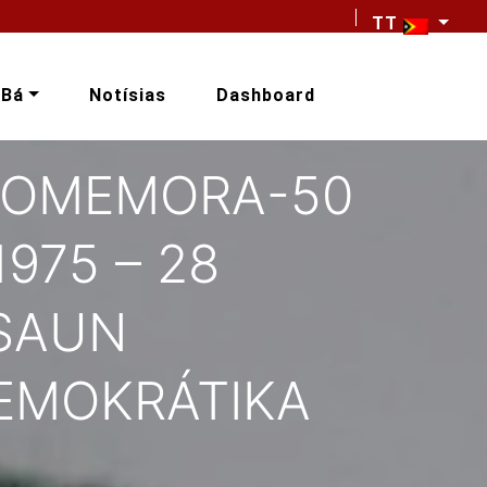
TT
-Bá
Notísias
Dashboard
 KOMEMORA-50
975 – 28
SAUN
DEMOKRÁTIKA