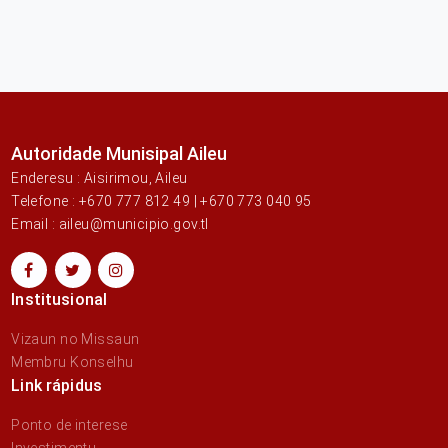
Autoridade Munisipal Aileu
Enderesu : Aisirimou, Aileu
Telefone : +670 777 812 49 | +670 773 040 95
Email : aileu@municipio.gov.tl
Institusional
Vizaun no Missaun
Membru Konselhu
Link rápidus
Ponto de interese
Investimentu