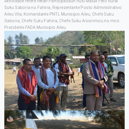
Aktividade refere hetan Partisipasaun husi Maluk Feto Rural
Suku Saboria no Fahiria, Reprezentante Posto Administrativo
Aileu Vila, Komandante PNTL Munisipio Aileu, Chefe Suku
Saboria, Chefe Suku Fahiria, Chefe Suku Aissirimou no mos
Prezidente FADA Munisipio Aileu.