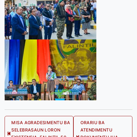
Post
MISA AGRADESIMENTU BA
ORARIU BA
SELEBRASAUN LORON
ATENDIMENTU
navigation
Previous