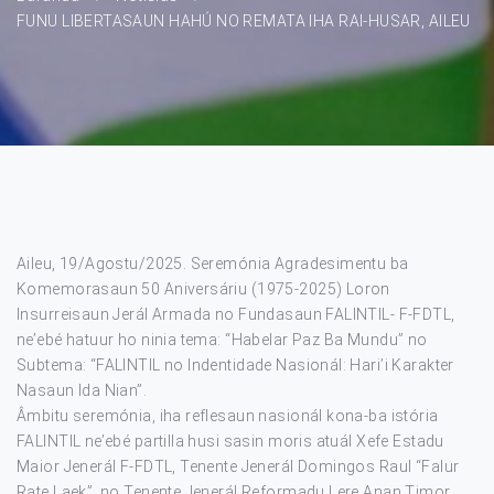
FUNU LIBERTASAUN HAHÚ NO REMATA IHA RAI-HUSAR, AILEU
Aileu, 19/Agostu/2025. Seremónia Agradesimentu ba
Komemorasaun 50 Aniversáriu (1975-2025) Loron
Insurreisaun Jerál Armada no Fundasaun FALINTIL- F-FDTL,
ne’ebé hatuur ho ninia tema: “Habelar Paz Ba Mundu” no
Subtema: “FALINTlL no Indentidade Nasionál: Hari’i Karakter
Nasaun Ida Nian”.
Âmbitu seremónia, iha reflesaun nasionál kona-ba istória
FALINTIL ne’ebé partilla husi sasin moris atuál Xefe Estadu
Maior Jenerál F-FDTL, Tenente Jenerál Domingos Raul “Falur
Rate Laek”, no Tenente Jenerál Reformadu Lere Anan Timor.