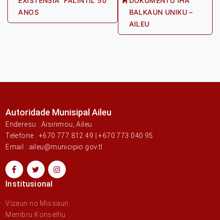
EXISTENSIA FALINTIL 50
DOKUMENTU IHA
Next
post:
ANOS
BALKAUN UNIKU –
post:
AILEU
Autoridade Munisipal Aileu
Enderesu : Aisirimou, Aileu
Telefone : +670 777 812 49 | +670 773 040 95
Email : aileu@municipio.gov.tl
Institusional
Vizaun no Missaun
Membru Konselhu