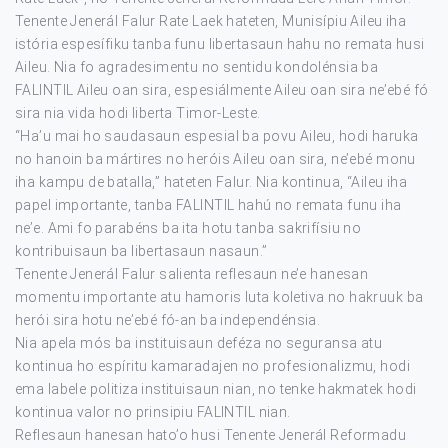
Tenente Jenerál Falur Rate Laek hateten, Munisípiu Aileu iha
istória espesífiku tanba funu libertasaun hahu no remata husi
Aileu. Nia fo agradesimentu no sentidu kondolénsia ba
FALINTIL Aileu oan sira, espesiálmente Aileu oan sira ne’ebé fó
sira nia vida hodi liberta Timor-Leste.
“Ha’u mai ho saudasaun espesial ba povu Aileu, hodi haruka
no hanoin ba mártires no heróis Aileu oan sira, ne’ebé monu
iha kampu de batalla,” hateten Falur. Nia kontinua, “Aileu iha
papel importante, tanba FALINTIL hahú no remata funu iha
ne’e. Ami fo parabéns ba ita hotu tanba sakrifísiu no
kontribuisaun ba libertasaun nasaun.”
Tenente Jenerál Falur salienta reflesaun ne’e hanesan
momentu importante atu hamoris luta koletiva no hakruuk ba
herói sira hotu ne’ebé fó-an ba independénsia.
Nia apela mós ba instituisaun deféza no seguransa atu
kontinua ho espíritu kamaradajen no profesionalizmu, hodi
ema labele politiza instituisaun nian, no tenke hakmatek hodi
kontinua valor no prinsipiu FALINTIL nian.
Reflesaun hanesan hato’o husi Tenente Jenerál Reformadu