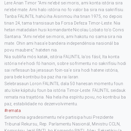
Lere Anan Timor “Ami ne’ebé sei moris, ami konta istória sira
ne’ebé mate. Ami halo istória no fo valor ba sira nia sakrifísiu.
Tanba FALINTIL hahú iha Aisirimou iha tinan 1975, no depois
tinan 24, tama transisaun ba Forsa Defeza Timor-Leste. Nia
hetan matadalan husi komandante Nicolau Lobato to’o Conis
Santana. “Ami ne’ebé sei moris, ami hakotu no sama sira nia
mate. Ohin ami hasa’e bandeira independénsia nasionál ba
povu maubere,” hateten nia.
Nia subliña mós katak, istória FALINTIL la’os fásil, Ita konta
istória ne’e hodi fó hanoin, sobre sofrimentu no sakrifísiu hodi
sai reflesaun ba jerasaun foin-sa’e sira hodi hatene istória,
para bele kontribui ba paz iha rai laran.
Selebrasaun Loron FALINTIL dala 50 hanesan momentu foun
atu loke kápitulu foun ba istória Timor-Leste. FALINTIL seidauk
remata nia trajetória. Nia hela iha espíritu povu, no kontribui ba
paz, estabilidade no dezenvolvimentu.
#remata
.
Seremónia agradesimentu ne’e partisipa husi Prezidente
Tribunal Rekursu, Rep. Parlamentu Nasionál, Ministru CCLN,
Komisáriu Jerál PNTL ho Komando PNTL Aileu, Sekretáriu/a