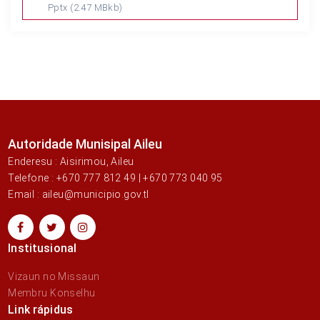
Pptx
(2.47 MBkb)
Autoridade Munisipal Aileu
Enderesu : Aisirimou, Aileu
Telefone : +670 777 812 49 | +670 773 040 95
Email : aileu@municipio.gov.tl
Institusional
Vizaun no Missaun
Membru Konselhu
Link rápidus