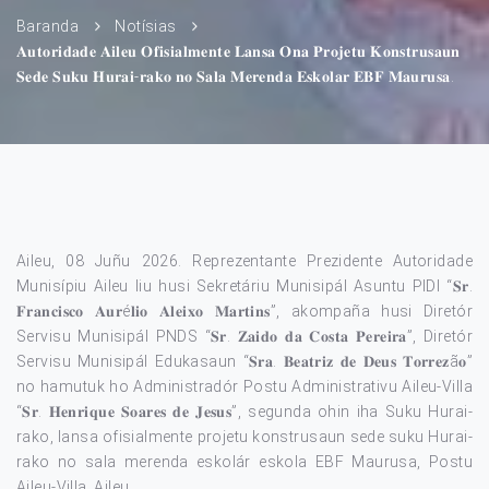
Baranda
Notísias
𝐀𝐮𝐭𝐨𝐫𝐢𝐝𝐚𝐝𝐞 𝐀𝐢𝐥𝐞𝐮 𝐎𝐟𝐢𝐬𝐢𝐚𝐥𝐦𝐞𝐧𝐭𝐞 𝐋𝐚𝐧𝐬𝐚 𝐎𝐧𝐚 𝐏𝐫𝐨𝐣𝐞𝐭𝐮 𝐊𝐨𝐧𝐬𝐭𝐫𝐮𝐬𝐚𝐮𝐧
𝐒𝐞𝐝𝐞 𝐒𝐮𝐤𝐮 𝐇𝐮𝐫𝐚𝐢-𝐫𝐚𝐤𝐨 𝐧𝐨 𝐒𝐚𝐥𝐚 𝐌𝐞𝐫𝐞𝐧𝐝𝐚 𝐄𝐬𝐤𝐨𝐥𝐚𝐫 𝐄𝐁𝐅 𝐌𝐚𝐮𝐫𝐮𝐬𝐚.
Aileu, 08 Juñu 2026. Reprezentante Prezidente Autoridade
Munisípiu Aileu liu husi Sekretáriu Munisipál Asuntu PIDI “𝐒𝐫.
𝐅𝐫𝐚𝐧𝐜𝐢𝐬𝐜𝐨 𝐀𝐮𝐫é𝐥𝐢𝐨 𝐀𝐥𝐞𝐢𝐱𝐨 𝐌𝐚𝐫𝐭𝐢𝐧𝐬”, akompaña husi Diretór
Servisu Munisipál PNDS “𝐒𝐫. 𝐙𝐚𝐢𝐝𝐨 𝐝𝐚 𝐂𝐨𝐬𝐭𝐚 𝐏𝐞𝐫𝐞𝐢𝐫𝐚”, Diretór
Servisu Munisipál Edukasaun “𝐒𝐫𝐚. 𝐁𝐞𝐚𝐭𝐫𝐢𝐳 𝐝𝐞 𝐃𝐞𝐮𝐬 𝐓𝐨𝐫𝐫𝐞𝐳ã𝐨”
no hamutuk ho Administradór Postu Administrativu Aileu-Villa
“𝐒𝐫. 𝐇𝐞𝐧𝐫𝐢𝐪𝐮𝐞 𝐒𝐨𝐚𝐫𝐞𝐬 𝐝𝐞 𝐉𝐞𝐬𝐮𝐬”, segunda ohin iha Suku Hurai-
rako, lansa ofisialmente projetu konstrusaun sede suku Hurai-
rako no sala merenda eskolár eskola EBF Maurusa, Postu
Aileu-Villa, Aileu.