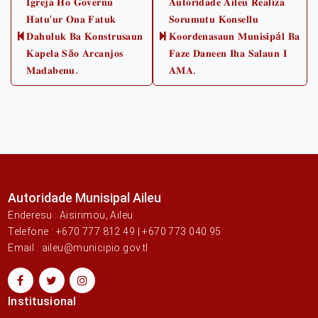
𝐈𝐠𝐫𝐞𝐣𝐚 𝐇𝐨 𝐆𝐨𝐯𝐞𝐫𝐧𝐮
𝐀𝐮𝐭𝐨𝐫𝐢𝐝𝐚𝐝𝐞 𝐀𝐢𝐥𝐞𝐮 𝐑𝐞𝐚𝐥𝐢𝐳𝐚
𝐇𝐚𝐭𝐮’𝐮𝐫 𝐎𝐧𝐚 𝐅𝐚𝐭𝐮𝐤
𝐒𝐨𝐫𝐮𝐦𝐮𝐭𝐮 𝐊𝐨𝐧𝐬𝐞𝐥𝐥𝐮
navigation
𝐃𝐚𝐡𝐮𝐥𝐮𝐤 𝐁𝐚 𝐊𝐨𝐧𝐬𝐭𝐫𝐮𝐬𝐚𝐮𝐧
𝐊𝐨𝐨𝐫𝐝𝐞𝐧𝐚𝐬𝐚𝐮𝐧 𝐌𝐮𝐧𝐢𝐬𝐢𝐩á𝐥 𝐁𝐚
Previous
Next
𝐊𝐚𝐩𝐞𝐥𝐚 𝐒ã𝐨 𝐀𝐫𝐜𝐚𝐧𝐣𝐨𝐬
𝐅𝐚𝐳𝐞 𝐃𝐚𝐧𝐞𝐞𝐧 𝐈𝐡𝐚 𝐒𝐚𝐥𝐚𝐮𝐧 𝐈
post:
post:
𝐌𝐚𝐝𝐚𝐛𝐞𝐧𝐮.
𝐀𝐌𝐀.
Autoridade Munisipal Aileu
Enderesu : Aisirimou, Aileu
Telefone : +670 777 812 49 | +670 773 040 95
Email : aileu@municipio.gov.tl
Institusional