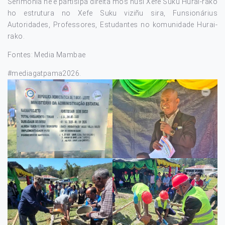
Serimónia ne’e partisipa direita mós husi Xefe Suku Hurai-rako
ho estrutura no Xefe Suku viziñu sira, Funsionárius
Autoridades, Professores, Estudantes no komunidade Hurai-
rako.
Fontes: Media Mambae
#mediagatpama2026
.