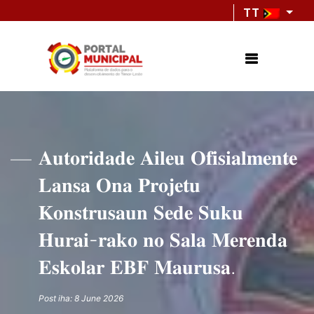
TT
𝐀𝐮𝐭𝐨𝐫𝐢𝐝𝐚𝐝𝐞 𝐀𝐢𝐥𝐞𝐮 𝐎𝐟𝐢𝐬𝐢𝐚𝐥𝐦𝐞𝐧𝐭𝐞
𝐋𝐚𝐧𝐬𝐚 𝐎𝐧𝐚 𝐏𝐫𝐨𝐣𝐞𝐭𝐮
𝐊𝐨𝐧𝐬𝐭𝐫𝐮𝐬𝐚𝐮𝐧 𝐒𝐞𝐝𝐞 𝐒𝐮𝐤𝐮
𝐇𝐮𝐫𝐚𝐢-𝐫𝐚𝐤𝐨 𝐧𝐨 𝐒𝐚𝐥𝐚 𝐌𝐞𝐫𝐞𝐧𝐝𝐚
𝐄𝐬𝐤𝐨𝐥𝐚𝐫 𝐄𝐁𝐅 𝐌𝐚𝐮𝐫𝐮𝐬𝐚.
Post iha: 8 June 2026