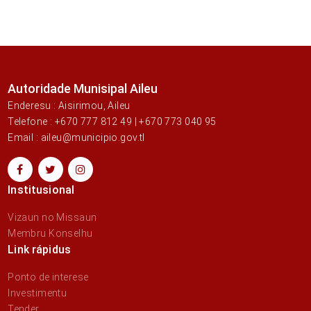
Autoridade Munisipal Aileu
Enderesu : Aisirimou, Aileu
Telefone : +670 777 812 49 | +670 773 040 95
Email : aileu@municipio.gov.tl
Institusional
Vizaun no Missaun
Membru Konselhu
Link rápidus
Ponto de interese
Investimentu
Tender